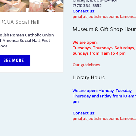
Chicago, IL 60642-4101
(773) 384-3352
Contact us:
pma[at]polishmuseumofamerica
RCUA Social Hall
PMA Gift Shop
Museum & Gift Shop Hour
olish Roman Catholic Union
The PMA Gift Shop is located
f America Social Hall, First
on the first floor. Please stop
We are open:
loor
in to pay admission here. Als
Tuesdays, Thursdays, Saturdays,
here you will find items direct
Sundays from 11 am to 4 pm
from…
SEE MORE
Our guidelines.
SEE MORE
Library Hours
We are open: Monday, Tuesday,
Thursday and Friday from 10 am 
pm
Contact us:
pma[at]polishmuseumofamerica