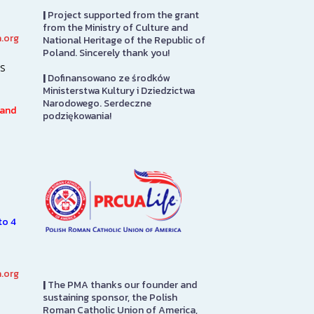
|
Project supported from the grant
from the Ministry of Culture and
.org
National Heritage of the Republic of
Great Hall
Art Gallery
Poland. Sincerely thank you!
s
|
Dofinansowano ze środków
Sabina P. Logisz Great Hall was
The Stephen a
Ministerstwa Kultury i Dziedzictwa
originally designed as the
Ann Kusmiercza
Narodowego. Serdeczne
o
auditorium for the Polish
contains paint
 and
podziękowania!
ly
Roman Catholic Union of
sculptures spa
America headquarters. In 1939,
The majority o
it was adapted…
was originally 
1939…
SEE MORE
SEE MORE
to 4
.org
|
The PMA thanks our founder and
sustaining sponsor, the Polish
Roman Catholic Union of America,