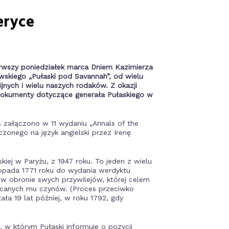
eryce
erwszy poniedziałek marca Dniem Kazimierza
wskiego „Pułaski pod Savannah”, od wielu
ijnych i wielu naszych rodaków. Z okazji
 dokumenty dotyczące generała Pułaskiego w
 załączono w 11 wydaniu „Annals of the
zonego na język angielski przez Irenę
skiej w Paryżu, z 1947 roku. To jeden z wielu
topada 1771 roku do wydania werdyktu
ty w obronie swych przywilejów, której celem
zucanych mu czynów. (Proces przeciwko
a 19 lat później, w roku 1792, gdy
, w którym Pułaski informuje o pozycji