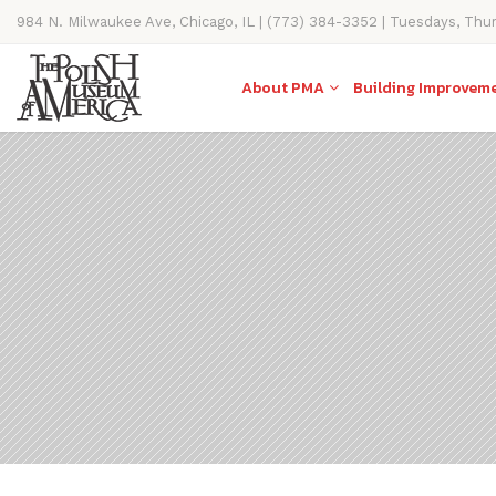
984 N. Milwaukee Ave, Chicago, IL | (773) 384-3352 | Tuesdays, Thu
11AM-4PM
About PMA
Building Improvem