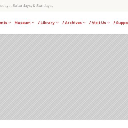
rsdays, Saturdays, & Sundays,
ents
Museum
/ Library
/ Archives
/ Visit Us
/ Suppo