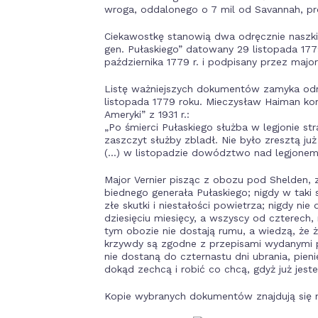
wroga, oddalonego o 7 mil od Savannah, pros
Ciekawostkę stanowią dwa odręcznie naszk
gen. Pułaskiego” datowany 29 listopada 177
października 1779 r. i podpisany przez majo
Listę ważniejszych dokumentów zamyka odrę
listopada 1779 roku. Mieczysław Haiman kom
Ameryki” z 1931 r.:
„Po śmierci Pułaskiego służba w legjonie st
zaszczyt służby zbladł. Nie było zresztą ju
(…) w listopadzie dowództwo nad legjonem o
Major Vernier pisząc z obozu pod Shelden,
biednego generała Pułaskiego; nigdy w taki 
złe skutki i niestałości powietrza; nigdy nie
dziesięciu miesięcy, a wszyscy od czterech,
tym obozie nie dostają rumu, a wiedzą, że ż
krzywdy są zgodne z przepisami wydanymi p
nie dostaną do czternastu dni ubrania, pieni
dokąd zechcą i robić co chcą, gdyż już jes
Kopie wybranych dokumentów znajdują się n