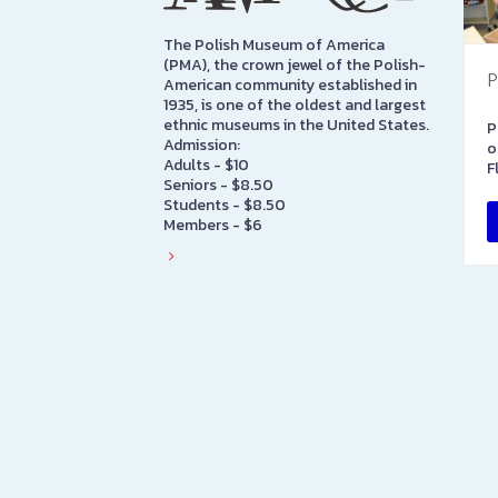
The Polish Museum of America
(PMA), the crown jewel of the Polish-
P
American community established in
1935, is one of the oldest and largest
ethnic museums in the United States.
P
Admission:
o
Adults - $10
F
Seniors - $8.50
Students - $8.50
Members - $6