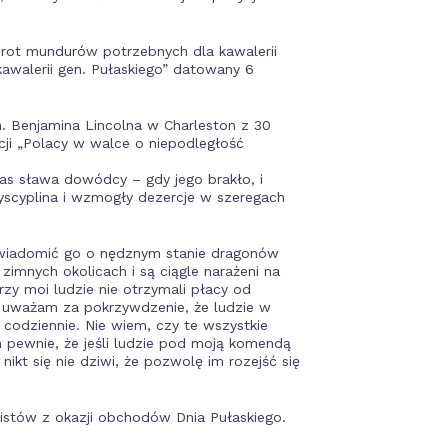
rot mundurów potrzebnych dla kawalerii
kawalerii gen. Pułaskiego” datowany 6
. Benjamina Lincolna w Charleston z 30
cji „Polacy w walce o niepodległość
zas sława dowódcy – gdy jego brakło, i
dyscyplina i wzmogły dezercje w szeregach
zawiadomić go o nędznym stanie dragonów
imnych okolicach i są ciągle narażeni na
órzy moi ludzie nie otrzymali płacy od
co uważam za pokrzywdzenie, że ludzie w
 codziennie. Nie wiem, czy te wszystkie
 pewnie, że jeśli ludzie pod moją komendą
nikt się nie dziwi, że pozwolę im rozejść się
istów z okazji obchodów Dnia Pułaskiego.