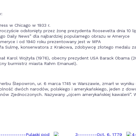
w:
ress w Chicago w 1933 r.
uroczyście odsłonięty przez żonę prezydenta Roosevelta dnia 10 lip
ago Daily News” dla najbardziej popularnego obrazu w Ameryce
Ameryce i od 1940 roku prezentowany jest w MPA
fa Sulmę, konserwatora z Krakowa, zdobywcę złotego medalu z
dynał Karol Wojtyła (1976), obecny prezydent USA Barack Obama (20
ecny burmistrz miasta Rahm Emanuel).
 herbu Ślepowron, ur. 6 marca 1745 w Warszawie, zmarł w wyniku
wolność dwóch narodów, polskiego i amerykańskiego, jeden z dowó
tanów Zjednoczonych. Nazywany „ojcem amerykańskiej kawalerii”. 