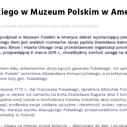
skiego w Muzeum Polskim w Am
IN DZIENNIK ZWIĄZKOWY POLISH DAILY NEWS
,
UNCATEGORIZED
er podpisał w Muzeum Polskim w Ameryce dekret wyznaczający pi
tórego tłem jest wielkich rozmiarów obraz pędzla Stanisława Bato
 Illinois i miasta Chicago oraz przedstawicieli organizacji polon
o, przypadającej 6 marca 2015 r., chcielibyśmy zwrócić uwagę na
niem kilku dokumentów dotyczących generała Pułaskiego. Ich spis
mir Pulaski” autorstwa Władysława Konopczyńskiego, a przetłumac
e listy gen. Pułaskiego.
ierpnia 1772 r., dar Franciszka Pułaskiego, dyrektora Biblioteki Pol
ego w okresie od zamachu na króla Stanisława Augusta dnia 3 lis
aśnia swój udział w konfederacji barskiej (ostatniej akcji szlach
osję), podkreśla swoje oddanie ojczyźnie i niewinność wobec zar
ku. Kasacja wyroku skazującego Pułaskiego przeprowadzona został
 władzę w Polsce).
. – pisany na miesiąc przed śmiercią – skierowany do gen. Lincolna