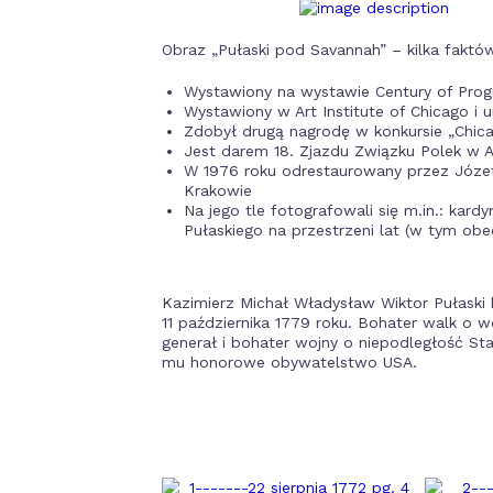
Obraz „Pułaski pod Savannah” – kilka faktó
Wystawiony na wystawie Century of Prog
Wystawiony w Art Institute of Chicago i 
Zdobył drugą nagrodę w konkursie „Chic
Jest darem 18. Zjazdu Związku Polek w 
W 1976 roku odrestaurowany przez Józe
Krakowie
Na jego tle fotografowali się m.in.: kar
Pułaskiego na przestrzeni lat (w tym ob
Kazimierz Michał Władysław Wiktor Pułaski
11 października 1779 roku. Bohater walk o 
generał i bohater wojny o niepodległość S
mu honorowe obywatelstwo USA.