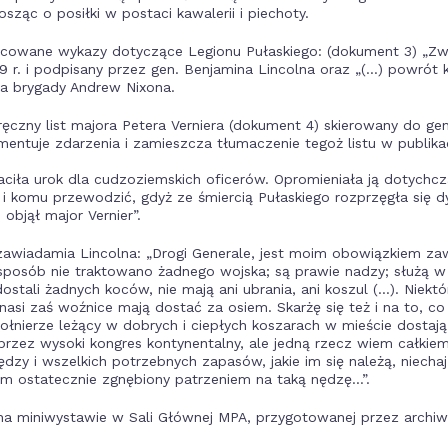
ząc o posiłki w postaci kawalerii i piechoty.
icowane wykazy dotyczące Legionu Pułaskiego: (dokument 3) „Zw
9 r. i podpisany przez gen. Benjamina Lincolna oraz „(…) powrót 
ra brygady Andrew Nixona.
czny list majora Petera Verniera (dokument 4) skierowany do gen
entuje zdarzenia i zamieszcza tłumaczenie tegoż listu w publika
raciła urok dla cudzoziemskich oficerów. Opromieniała ją dotychc
ż i komu przewodzić, gdyż ze śmiercią Pułaskiego rozprzęgła się 
bjął major Vernier”.
 zawiadamia Lincolna: „Drogi Generale, jest moim obowiązkiem 
sposób nie traktowano żadnego wojska; są prawie nadzy; służą w z
 dostali żadnych koców, nie mają ani ubrania, ani koszul (…). Niekt
 nasi zaś woźnice mają dostać za osiem. Skarżę się też i na to, 
ołnierze leżący w dobrych i ciepłych koszarach w mieście dostają
rzez wysoki kongres kontynentalny, ale jedną rzecz wiem całkiem
ędzy i wszelkich potrzebnych zapasów, jakie im się należą, niechaj 
tem ostatecznie zgnębiony patrzeniem na taką nędzę…”.
a miniwystawie w Sali Głównej MPA, przygotowanej przez archiw