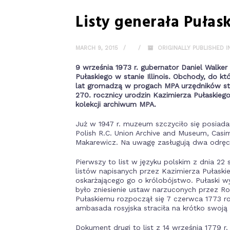
Listy generała Puła
MARCH 9, 2015
ORIGINALLY PUBLISHED 
9 września 1973 r. gubernator Daniel Walk
Pułaskiego w stanie Illinois. Obchody, do k
lat gromadzą w progach MPA urzędników stanu
270. rocznicy urodzin Kazimierza Pułaskieg
kolekcji archiwum MPA.
Już w 1947 r. muzeum szczyciło się posiada
Polish R.C. Union Archive and Museum, Casi
Makarewicz. Na uwagę zasługują dwa odręczn
Pierwszy to list w języku polskim z dnia 22 s
listów napisanych przez Kazimierza Pułaski
oskarżającego go o królobójstwo. Pułaski wyj
było zniesienie ustaw narzuconych przez R
Pułaskiemu rozpoczął się 7 czerwca 1773 ro
ambasada rosyjska straciła na krótko swoją
Dokument drugi to list z 14 września 1779 r