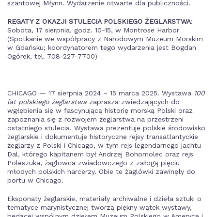
szantowej Młynn. Wydarzenie otwarte dla publiczności.
REGATY Z OKAZJI STULECIA POLSKIEGO ŻEGLARSTWA
:
Sobota, 17 sierpnia, godz. 10-15, w Montrose Harbor
(Spotkanie we współpracy z Narodowym Muzeum Morskim
w Gdańsku; koordynatorem tego wydarzenia jest Bogdan
Ogórek, tel. 708-227-7700)
CHICAGO — 17 sierpnia 2024 – 15 marca 2025. Wystawa
100
lat polskiego żeglarstwa
zaprasza zwiedzających do
wgłębienia się w fascynującą historię morską Polski oraz
zapoznania się z rozwojem żeglarstwa na przestrzeni
ostatniego stulecia. Wystawa prezentuje polskie środowisko
żeglarskie i dokumentuje historyczne rejsy transatlantyckie
żeglarzy z Polski i Chicago, w tym rejs legendarnego jachtu
Dal, którego kapitanem był Andrzej Bohomolec oraz rejs
Poleszuka, żaglowca zwiadowczego z załogą pięciu
młodych polskich harcerzy. Obie te żaglówki zawinęły do
portu w Chicago.
Eksponaty żeglarskie, materiały archiwalne i dzieła sztuki o
tematyce marynistycznej tworzą piękny wątek wystawy,
będącej wspólnym dziełem Muzeum Polskiego w Ameryce i