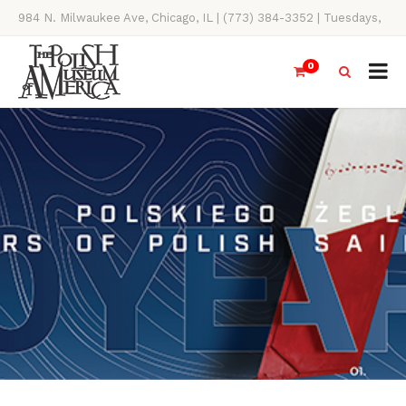
984 N. Milwaukee Ave, Chicago, IL | (773) 384-3352 | Tuesdays,
Thursdays, Saturdays, & Sundays, 11AM-4PM
0