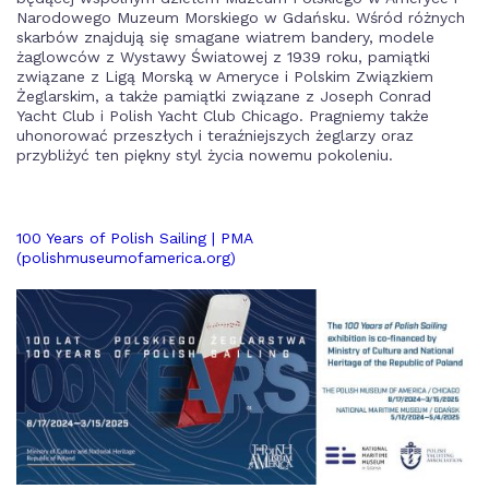
Narodowego Muzeum Morskiego w Gdańsku. Wśród różnych
skarbów znajdują się smagane wiatrem bandery, modele
żaglowców z Wystawy Światowej z 1939 roku, pamiątki
związane z Ligą Morską w Ameryce i Polskim Związkiem
Żeglarskim, a także pamiątki związane z Joseph Conrad
Yacht Club i Polish Yacht Club Chicago. Pragniemy także
uhonorować przeszłych i teraźniejszych żeglarzy oraz
przybliżyć ten piękny styl życia nowemu pokoleniu.
100 Years of Polish Sailing | PMA
(polishmuseumofamerica.org)