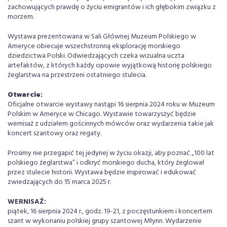
zachowujących prawdę o życiu emigrantów i ich głębokim związku z
morzem.
Wystawa prezentowana w Sali Głównej Muzeum Polskiego w
Ameryce obiecuje wszechstronną eksplorację morskiego
dziedzictwa Polski. Odwiedzających czeka wizualna uczta
artefaktów, z których każdy opowie wyjątkową historię polskiego
żeglarstwa na przestrzeni ostatniego stulecia.
Otwarcie:
Oficjalne otwarcie wystawy nastąpi 16 sierpnia 2024 roku w Muzeum
Polskim w Ameryce w Chicago. Wystawie towarzyszyć będzie
wernisaż z udziałem gościnnych mówców oraz wydarzenia takie jak
koncert szantowy oraz regaty.
Prosimy nie przegapić tej jedynej w życiu okazji, aby poznać „100 lat
polskiego żeglarstwa” i odkryć morskiego ducha, który żeglował
przez stulecie historii. Wystawa będzie inspirować i edukować
zwiedzających do 15 marca 2025 r.
WERNISAŻ:
piątek, 16 sierpnia 2024 r., godz. 19-21, z poczęstunkiem i koncertem
szant w wykonaniu polskiej grupy szantowej Młynn. Wydarzenie