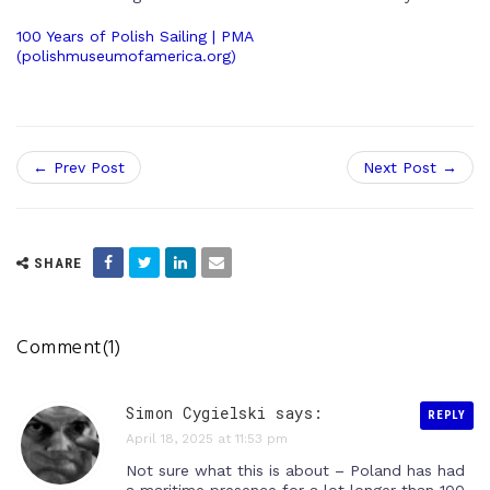
100 Years of Polish Sailing | PMA
(polishmuseumofamerica.org)
← Prev Post
Next Post →
SHARE
Comment(1)
Simon Cygielski says:
REPLY
April 18, 2025 at 11:53 pm
Not sure what this is about – Poland has had
a maritime presence for a lot longer than 100