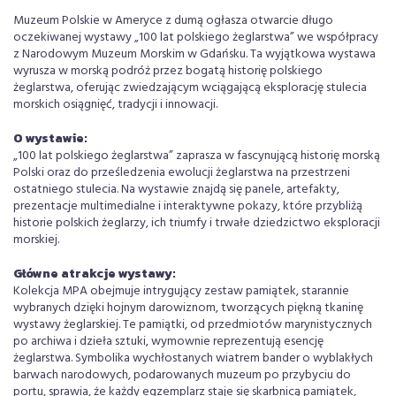
Muzeum Polskie w Ameryce z dumą ogłasza otwarcie długo
oczekiwanej wystawy „100 lat polskiego żeglarstwa” we współpracy
z Narodowym Muzeum Morskim w Gdańsku. Ta wyjątkowa wystawa
wyrusza w morską podróż przez bogatą historię polskiego
żeglarstwa, oferując zwiedzającym wciągającą eksplorację stulecia
morskich osiągnięć, tradycji i innowacji.
O wystawie:
„100 lat polskiego żeglarstwa” zaprasza w fascynującą historię morską
Polski oraz do prześledzenia ewolucji żeglarstwa na przestrzeni
ostatniego stulecia. Na wystawie znajdą się panele, artefakty,
prezentacje multimedialne i interaktywne pokazy, które przybliżą
historie polskich żeglarzy, ich triumfy i trwałe dziedzictwo eksploracji
morskiej.
Główne atrakcje wystawy:
Kolekcja MPA obejmuje intrygujący zestaw pamiątek, starannie
wybranych dzięki hojnym darowiznom, tworzących piękną tkaninę
wystawy żeglarskiej. Te pamiątki, od przedmiotów marynistycznych
po archiwa i dzieła sztuki, wymownie reprezentują esencję
żeglarstwa. Symbolika wychłostanych wiatrem bander o wyblakłych
barwach narodowych, podarowanych muzeum po przybyciu do
portu, sprawia, że każdy egzemplarz staje się skarbnicą pamiątek,