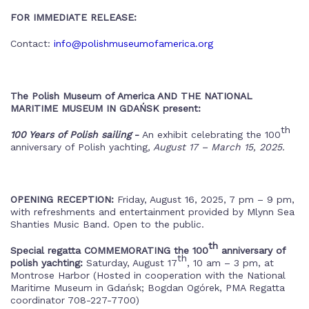
FOR IMMEDIATE RELEASE:
Contact:
info@polishmuseumofamerica.org
The Polish Museum of America AND THE NATIONAL
MARITIME MUSEUM IN GDAŃSK present:
th
100 Years of Polish sailing
-
An exhibit celebrating the 100
anniversary of Polish yachting
, August 17 – March 15, 2025.
OPENING RECEPTION:
Friday, August 16, 2025, 7 pm – 9 pm,
with refreshments and entertainment provided by Mlynn Sea
Shanties Music Band. Open to the public.
th
Special regatta COMMEMORATING the 100
anniversary of
th
polish yachting:
Saturday, August 17
, 10 am – 3 pm, at
Montrose Harbor (Hosted in cooperation with the National
Maritime Museum in Gdańsk; Bogdan Ogórek, PMA Regatta
coordinator 708-227-7700)