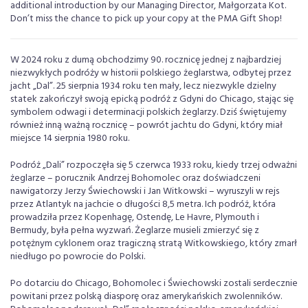
additional introduction by our Managing Director, Małgorzata Kot.
Don’t miss the chance to pick up your copy at the PMA Gift Shop!
W 2024 roku z dumą obchodzimy 90. rocznicę jednej z najbardziej
niezwykłych podróży w historii polskiego żeglarstwa, odbytej przez
jacht „Dal”. 25 sierpnia 1934 roku ten mały, lecz niezwykle dzielny
statek zakończył swoją epicką podróż z Gdyni do Chicago, stając się
symbolem odwagi i determinacji polskich żeglarzy. Dziś świętujemy
również inną ważną rocznicę – powrót jachtu do Gdyni, który miał
miejsce 14 sierpnia 1980 roku.
Podróż „Dali” rozpoczęła się 5 czerwca 1933 roku, kiedy trzej odważni
żeglarze – porucznik Andrzej Bohomolec oraz doświadczeni
nawigatorzy Jerzy Świechowski i Jan Witkowski – wyruszyli w rejs
przez Atlantyk na jachcie o długości 8,5 metra. Ich podróż, która
prowadziła przez Kopenhagę, Ostendę, Le Havre, Plymouth i
Bermudy, była pełna wyzwań. Żeglarze musieli zmierzyć się z
potężnym cyklonem oraz tragiczną stratą Witkowskiego, który zmarł
niedługo po powrocie do Polski.
Po dotarciu do Chicago, Bohomolec i Świechowski zostali serdecznie
powitani przez polską diasporę oraz amerykańskich zwolenników.