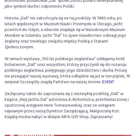
Bohomolec podarował „Dal” społeczności polsko-amerykańskiej
jako symbol ducha i odporności Polski.
Historia „Dali” nie zakończyła się na tej podróży. W 1980 roku, po
latach spędzonych w Muzeum Nauki i Przemysłu w Chicago, jacht
powrócił do Gdyni, a obecnie znajduje się w Narodowym Muzeum
Morskim w Gdańsku. Jacht “Dal” to żywe świadectwo odwagi jego
żeglarzy oraz trwałego związku między Polską a Stanami
Zjednoczonymi.
W ramach wystawy „100 lat polskiego żeglarstwa” oddajemy hołd
bohaterom „Dali” oraz wszystkim, którzy przyczynili się do rozwoju
polskiego żeglarstwa, pielęgnując jego dziedzictwo i ducha. Proszę
nie przegapić naszej wystawy, która odbędzie się już w ten piątek, 16
sierpnia! Szczegóły znajdą Państwo na naszej stronie:
EVENT
Zachęcamy także do zapoznania się z niezwykłą podróżą „Dali” w
książce „Rejs jachtu Dal” autorstwa A. Bohomolca, przetłumaczonej i
opatrzonej wstępem Irene Tomaszewskiej, oraz ze wstępem
napisanym przez naszą Dyrektor Zarządzającą, Małgorzatę Kot.
Książkę można nabyć w sklepie MPA Gift Shop. Zapraszamy!