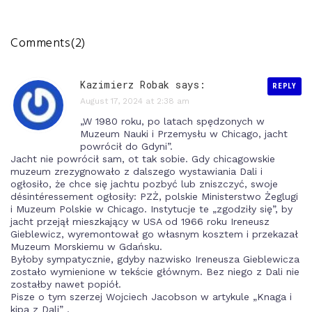
Comments(2)
Kazimierz Robak
says:
REPLY
August 17, 2024 at 2:38 am
„W 1980 roku, po latach spędzonych w
Muzeum Nauki i Przemysłu w Chicago, jacht
powrócił do Gdyni”.
Jacht nie powrócił sam, ot tak sobie. Gdy chicagowskie
muzeum zrezygnowało z dalszego wystawiania Dali i
ogłosiło, że chce się jachtu pozbyć lub zniszczyć, swoje
désintéressement ogłosiły: PZŻ, polskie Ministerstwo Żeglugi
i Muzeum Polskie w Chicago. Instytucje te „zgodziły się”, by
jacht przejął mieszkający w USA od 1966 roku Ireneusz
Gieblewicz, wyremontował go własnym kosztem i przekazał
Muzeum Morskiemu w Gdańsku.
Byłoby sympatycznie, gdyby nazwisko Ireneusza Gieblewicza
zostało wymienione w tekście głównym. Bez niego z Dali nie
zostałby nawet popiół.
Pisze o tym szerzej Wojciech Jacobson w artykule „Knaga i
kipa z Dali” .