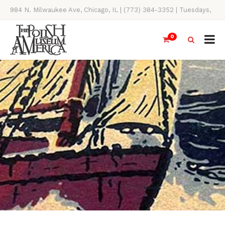
984 N. Milwaukee Ave, Chicago, IL | (773) 384-3352 | Tuesdays,
Thursdays, Saturdays, & Sundays, 11AM-4PM
0