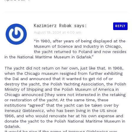
Kazimierz Robak
says:
REPLY
August 19, 2024 at 4:00 am
“In 1980, after years of being displayed at the
Museum of Science and Industry in Chicago,
the yacht returned to Poland and now resides
in the National Maritime Museum in Gdańsk.”
The yacht did not return on her own, just like that. In 1968,
when the Chicago museum resigned from further exhibiting
the Dal and announced that it wanted to get rid of or
destroy the yacht, the Polish Yachting Association, the Polish
Ministry of Shipping and the Polish Museum of America in
Chicago announced [they were not interested in the retaking
or restoration of the yacht. At the same time, these
institutions “agreed” that the yacht can be taken over by
Ireneusz Gieblewicz, who has been living in the US since
1966, and who would renovate her at his own expense and
donate the yacht to the Polish National Maritime Museum in
Gdańsk.
It would be nice if the name of Ireneusz Gieblewicz was