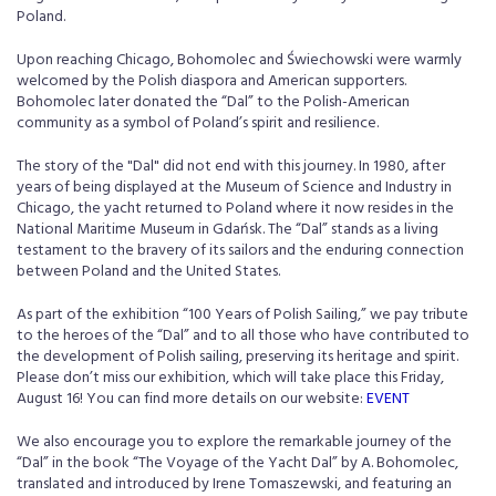
Poland.
Upon reaching Chicago, Bohomolec and Świechowski were warmly
welcomed by the Polish diaspora and American supporters.
Bohomolec later donated the “Dal” to the Polish-American
community as a symbol of Poland’s spirit and resilience.
The story of the "Dal" did not end with this journey. In 1980, after
years of being displayed at the Museum of Science and Industry in
Chicago, the yacht returned to Poland where it now resides in the
National Maritime Museum in Gdańsk. The “Dal” stands as a living
testament to the bravery of its sailors and the enduring connection
between Poland and the United States.
As part of the exhibition “100 Years of Polish Sailing,” we pay tribute
to the heroes of the “Dal” and to all those who have contributed to
the development of Polish sailing, preserving its heritage and spirit.
Please don’t miss our exhibition, which will take place this Friday,
August 16! You can find more details on our website:
EVENT
We also encourage you to explore the remarkable journey of the
“Dal” in the book “The Voyage of the Yacht Dal” by A. Bohomolec,
translated and introduced by Irene Tomaszewski, and featuring an