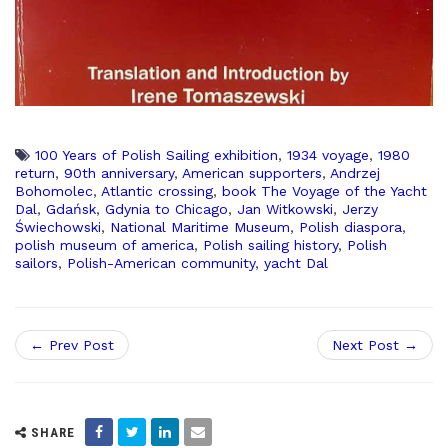
100 Years of Polish Sailing exhibition
,
1934 voyage
,
1980
return
,
90th anniversary
,
American supporters
,
Andrzej
Bohomolec
,
Atlantic crossing
,
book The Voyage of the Yacht
Dal
,
Gdańsk
,
Gdynia to Chicago
,
Jan Witkowski
,
Jerzy
Świechowski
,
National Maritime Museum
,
Polish diaspora
,
polish museum of america
,
Polish sailing history
,
Polish
sailors
,
Polish-American community
,
yacht Dal
← Prev Post
Next Post →
SHARE