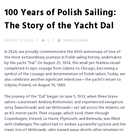
100 Years of Polish Sailing:
The Story of the Yacht Dal
AUGUST 13, 2024
2
NEWS RELEASE
In 2024, we proudly commemorate the 90th anniversary of one of
the most extraordinary journeys in Polish sailing history, undertaken
by the yacht “Dal.” On August 25, 1934, this small yet fearless vessel
completed its epic voyage from Gdynia to Chicago, becoming a
symbol of the courage and determination of Polish sailors. Today, we
also celebrate another significant milestone—the yacht’s return to
Gdynia, Poland, on August 14, 1980.
The journey of the “Dal” began on June 5, 1933, when three brave
sailors—Lieutenant Andrzej Bohomolec and experienced navigators
Jerzy Świechowski and Jan Witkowski—set sail across the Atlantic on
an 8.5-meter yacht. Their voyage, which took them through
Copenhagen, Ostend, Le Havre, Plymouth, and Bermuda, was filled
with challenges. The sailors had to endure a powerful cyclone and the
tragic loss of Witkowski, who passed away shortly after returning to