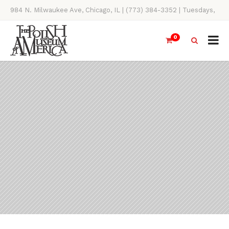
984 N. Milwaukee Ave, Chicago, IL | (773) 384-3352 | Tuesdays,
Thursdays, Saturdays, & Sundays, 11AM-4PM
0