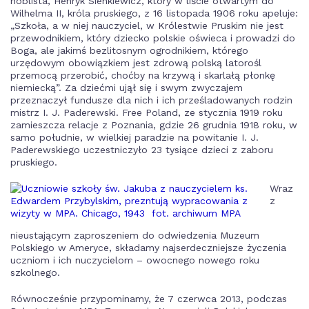
noblista, Henryk Sienkiewicz, który w liście otwartym do
Wilhelma II, króla pruskiego, z 16 listopada 1906 roku apeluje:
„Szkoła, a w niej nauczyciel, w Królestwie Pruskim nie jest
przewodnikiem, który dziecko polskie oświeca i prowadzi do
Boga, ale jakimś bezlitosnym ogrodnikiem, którego
urzędowym obowiązkiem jest zdrową polską latorośl
przemocą przerobić, choćby na krzywą i skarlałą płonkę
niemiecką”. Za dziećmi ujął się i swym zwyczajem
przeznaczył fundusze dla nich i ich prześladowanych rodzin
mistrz I. J. Paderewski. Free Poland, ze stycznia 1919 roku
zamieszcza relacje z Poznania, gdzie 26 grudnia 1918 roku, w
samo południe, w wielkiej paradzie na powitanie I. J.
Paderewskiego uczestniczyło 23 tysiące dzieci z zaboru
pruskiego.
Wraz
z
nieustającym zaproszeniem do odwiedzenia Muzeum
Polskiego w Ameryce, składamy najserdeczniejsze życzenia
uczniom i ich nuczycielom – owocnego nowego roku
szkolnego.
Równocześnie przypominamy, że 7 czerwca 2013, podczas