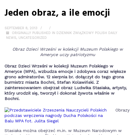
Jeden obraz, a ile emocji
SEPTEMBER 8, 2013
ORIGINALLY PUBLISHED IN DZIENNIK ZWIĄZKOWY POLISH DAILY
NEWS
,
UNCATEGORIZED
Obraz Dzieci Wrześni w kolekcji Muzeum Polskiego w
Ameryce uczy patriotyzmu
Obraz Dzieci Wrześni w kolekcji Muzeum Polskiego w
Ameryce (MPA), wzbudza emocje i zdobywa coraz większe
grono admiratorów. 12 sierpnia br. dołączył do tego grona
burmistrz miasta Bochni, Stefan Kolawiński. Z
zainteresowaniem obejrzał obraz Ludwika Stasiaka, artysty,
który urodził się, tworzył i dokonał żywota właśnie w
Bochni.
Obrazy
Stasiaka można obejrzeć m.in. w Muzeum Narodowym w