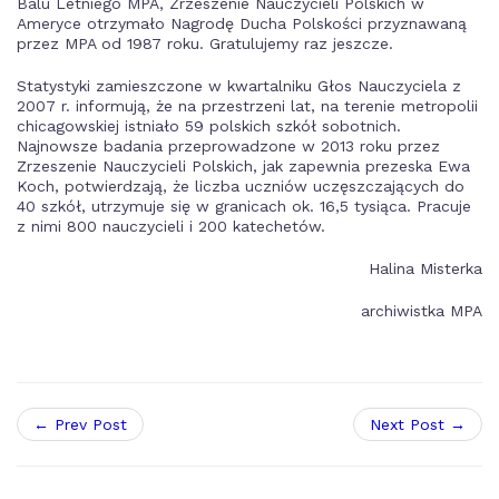
Balu Letniego MPA, Zrzeszenie Nauczycieli Polskich w
Ameryce otrzymało Nagrodę Ducha Polskości przyznawaną
przez MPA od 1987 roku. Gratulujemy raz jeszcze.
Statystyki zamieszczone w kwartalniku Głos Nauczyciela z
2007 r. informują, że na przestrzeni lat, na terenie metropolii
chicagowskiej istniało 59 polskich szkół sobotnich.
Najnowsze badania przeprowadzone w 2013 roku przez
Zrzeszenie Nauczycieli Polskich, jak zapewnia prezeska Ewa
Koch, potwierdzają, że liczba uczniów uczęszczających do
40 szkół, utrzymuje się w granicach ok. 16,5 tysiąca. Pracuje
z nimi 800 nauczycieli i 200 katechetów.
Halina Misterka
archiwistka MPA
← Prev Post
Next Post →