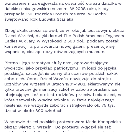
wzruszeniem zareagowała na obecność obrazu dziadka w
dalekim chicagowskim muzeum. W 2008 roku, kiedy
przypadła 150. rocznica urodzin malarza, w Bochni
świętowano Rok Ludwika Stasiaka.
Zbieg okoliczności sprawił, że w roku jubileuszowym, obraz
Dzieci Wrześni, dzięki darowi The Polish American Engineers
Ladies Auxiliary, w wysokości 2 500 dol., poddany został
konserwacji, a po otwarciu nowej galerii, prezentuje się
wspaniale, ciesząc oczy odwiedzających muzeum.
Płótno i jego tematyka służy nam, oprowadzającym
wycieczki, jako przykład patriotyzmu i miłości do języka
polskiego, szczególnie cenny dla uczniów polskich szkół
sobotnich. Obraz Dzieci Wrześni nawiązuje do strajku
uczniów we Wrześni w latach 1901–1902, skierowanym nie
tylko przeciw germanizacji szkół w zaborze pruskim, ale
obejmującym też protest rodziców przeciw biciu dzieci, na
które zezwalały władze szkolne. W fazie największego
nasilenia, we wszystki zaborach strajkowało ok. 75 tys.
dzieci w około 800 szkołach.
W sprawie dzieci polskich protestowała Maria Konopnicka
pisząc wiersz O Wrześni. Do protestu włączył się też