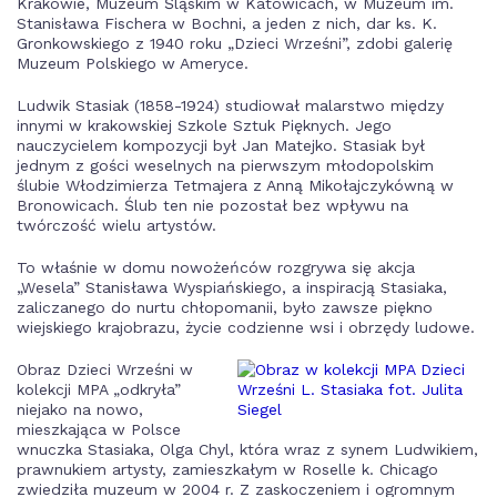
Krakowie, Muzeum Śląskim w Katowicach, w Muzeum im.
Stanisława Fischera w Bochni, a jeden z nich, dar ks. K.
Gronkowskiego z 1940 roku „Dzieci Wrześni”, zdobi galerię
Muzeum Polskiego w Ameryce.
Ludwik Stasiak (1858-1924) studiował malarstwo między
innymi w krakowskiej Szkole Sztuk Pięknych. Jego
nauczycielem kompozycji był Jan Matejko. Stasiak był
jednym z gości weselnych na pierwszym młodopolskim
ślubie Włodzimierza Tetmajera z Anną Mikołajczykówną w
Bronowicach. Ślub ten nie pozostał bez wpływu na
twórczość wielu artystów.
To właśnie w domu nowożeńców rozgrywa się akcja
„Wesela” Stanisława Wyspiańskiego, a inspiracją Stasiaka,
zaliczanego do nurtu chłopomanii, było zawsze piękno
wiejskiego krajobrazu, życie codzienne wsi i obrzędy ludowe.
Obraz Dzieci Wrześni w
kolekcji MPA „odkryła”
niejako na nowo,
mieszkająca w Polsce
wnuczka Stasiaka, Olga Chyl, która wraz z synem Ludwikiem,
prawnukiem artysty, zamieszkałym w Roselle k. Chicago
zwiedziła muzeum w 2004 r. Z zaskoczeniem i ogromnym