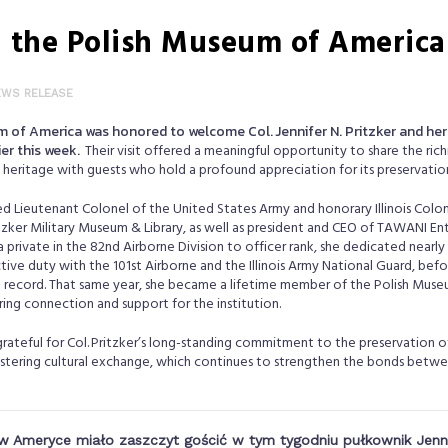
h the Polish Museum of America
EWS RELEASE
of America was honored to welcome Col. Jennifer N. Pritzker and her gu
ier this week.
Their visit offered a meaningful opportunity to share the rich
nd heritage with guests who hold a profound appreciation for its preservati
ired Lieutenant Colonel of the United States Army and honorary Illinois Colon
tzker Military Museum & Library, as well as president and CEO of TAWANI Enter
 private in the 82nd Airborne Division to officer rank, she dedicated nearly 
ctive duty with the 101st Airborne and the Illinois Army National Guard, befor
d record. That same year, she became a lifetime member of the Polish Muse
ring connection and support for the institution.
ateful for Col. Pritzker’s long-standing commitment to the preservation of
fostering cultural exchange, which continues to strengthen the bonds bet
 Ameryce miało zaszczyt gościć w tym tygodniu pułkownik Jennif