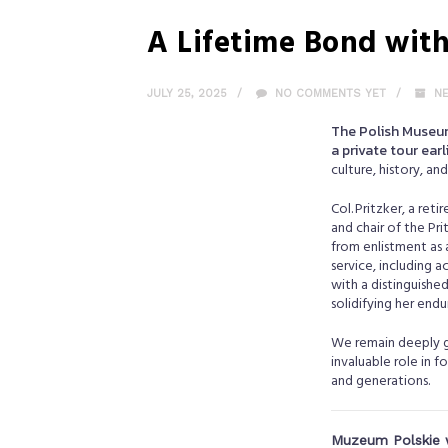
A Lifetime Bond wit
JULY 25, 2025
NO COMMENTS YET
N
The Polish Museum 
a private tour earl
culture, history, a
Col. Pritzker, a ret
and chair of the Pri
from enlistment as a
service, including a
with a distinguishe
solidifying her endu
We remain deeply gr
invaluable role in 
and generations.
Muzeum Polskie w