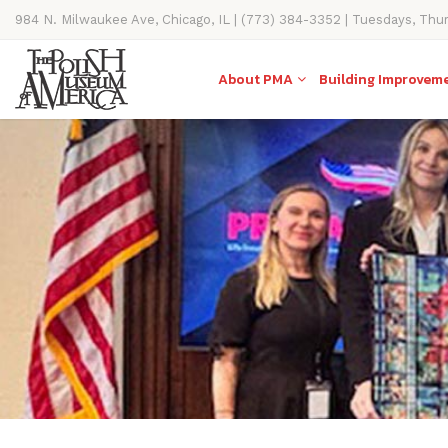
984 N. Milwaukee Ave, Chicago, IL | (773) 384-3352 | Tuesdays, Thu
11AM-4PM
About PMA
Building Improvem