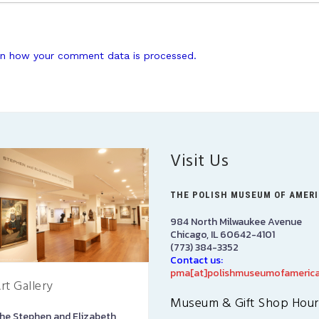
n how your comment data is processed.
Visit Us
THE POLISH MUSEUM OF AMER
984 North Milwaukee Avenue
Chicago, IL 60642-4101
(773) 384-3352
Contact us:
pma[at]polishmuseumofamerica
rt Gallery
PMA Gift Shop
Museum & Gift Shop Hour
he Stephen and Elizabeth
The PMA Gift Shop is located