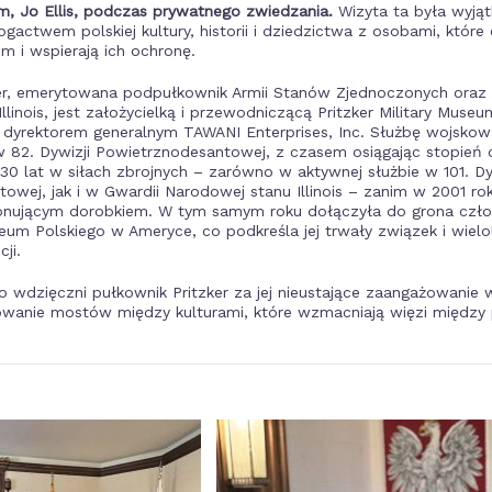
em, Jo Ellis, podczas prywatnego zwiedzania.
Wizyta ta była wyją
ogactwem polskiej kultury, historii i dziedzictwa z osobami, które 
m i wspierają ich ochronę.
ker, emerytowana podpułkownik Armii Stanów Zjednoczonych ora
llinois, jest założycielką i przewodniczącą Pritzker Military Museu
 dyrektorem generalnym TAWANI Enterprises, Inc. Służbę wojsko
 82. Dywizji Powietrznodesantowej, z czasem osiągając stopień of
 30 lat w siłach zbrojnych – zarówno w aktywnej służbie w 101. Dy
owej, jak i w Gwardii Narodowej stanu Illinois – zanim w 2001 ro
onującym dorobkiem. W tym samym roku dołączyła do grona czł
um Polskiego w Ameryce, co podkreśla jej trwały związek i wielo
cji.
 wdzięczni pułkownik Pritzker za jej nieustające zaangażowanie
dowanie mostów między kulturami, które wzmacniają więzi między 