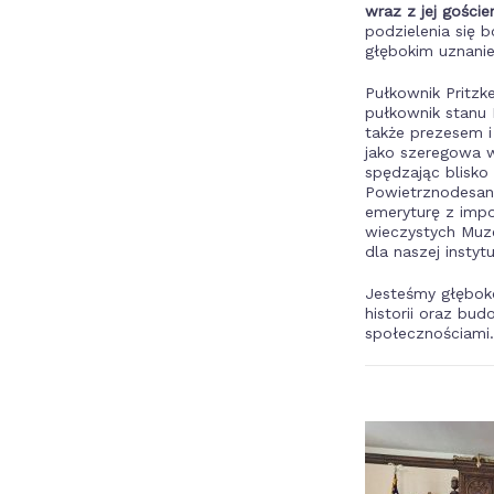
wraz z jej gości
podzielenia się b
głębokim uznanie
Pułkownik Pritz
pułkownik stanu I
także prezesem i
jako szeregowa w
spędzając blisko
Powietrznodesant
emeryturę z imp
wieczystych Muze
dla naszej instytu
Jesteśmy głęboko
historii oraz bu
społecznościami.