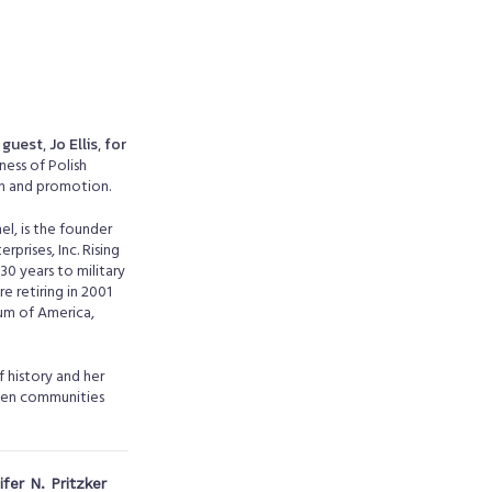
est, Jo Ellis, for
ness of Polish
on and promotion.
el, is the founder
prises, Inc. Rising
30 years to military
e retiring in 2001
um of America,
 history and her
ween communities
er N. Pritzker