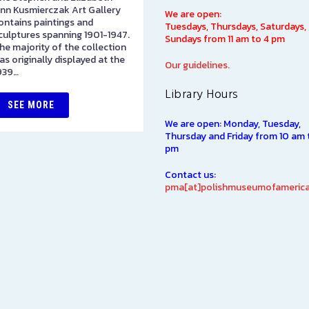
nn Kusmierczak Art Gallery
on the first floor. Please stop
We are open:
ontains paintings and
in to pay admission here. Als
Tuesdays, Thursdays, Saturdays,
culptures spanning 1901-1947.
here you will find items direct
Sundays from 11 am to 4 pm
he majority of the collection
from…
as originally displayed at the
Our guidelines.
939…
SEE MORE
Library Hours
SEE MORE
We are open: Monday, Tuesday,
Thursday and Friday from 10 am 
pm
Contact us:
pma[at]polishmuseumofamerica