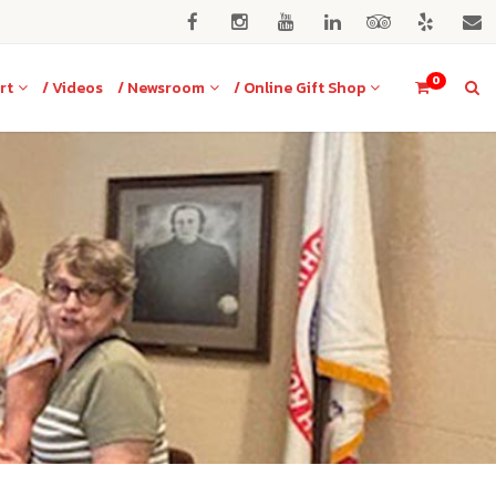
0
rt
/ Videos
/ Newsroom
/ Online Gift Shop