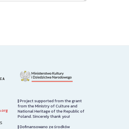
ICA
|
Project supported from the grant
from the Ministry of Culture and
.org
National Heritage of the Republic of
Great Hall
PRCUA Socia
Poland. Sincerely thank you!
s
|
Dofinansowano ze środków
Sabina P. Logisz Great Hall was
Polish Roman 