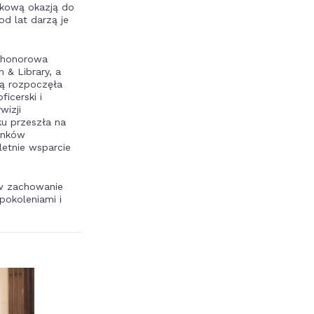
tkową okazją do
od lat darzą je
z honorowa
m & Library, a
wą rozpoczęła
icerski i
wizji
ku przeszła na
onków
letnie wsparcie
 w zachowanie
pokoleniami i