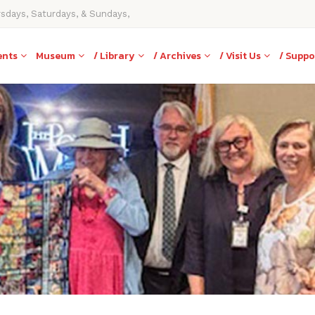
rsdays, Saturdays, & Sundays,
ents
Museum
/ Library
/ Archives
/ Visit Us
/ Suppo