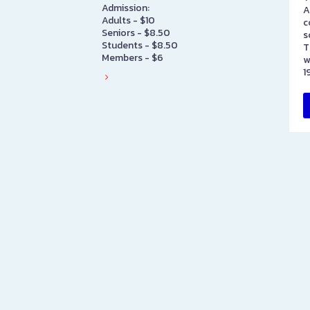
Admission:
A
Adults - $10
c
Seniors - $8.50
s
Students - $8.50
T
Members - $6
w
1