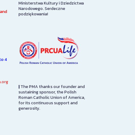
Ministerstwa Kultury i Dziedzictwa
originally designed as the
of America Soci
Narodowego. Serdeczne
o
auditorium for the Polish
Floor
 and
podziękowania!
ly
Roman Catholic Union of
America headquarters. In 1939,
SEE MORE
it was adapted…
SEE MORE
to 4
.org
|
The PMA thanks our founder and
sustaining sponsor, the Polish
Roman Catholic Union of America,
for its continuous support and
generosity.