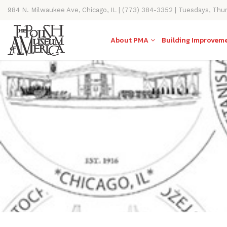
984 N. Milwaukee Ave, Chicago, IL | (773) 384-3352 | Tuesdays, Thu
11AM-4PM
About PMA
Building Improvem