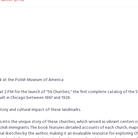
nk at the Polish Museum of America
at 2 PM for the launch of "56 Churches," the first complete catalog of the 5
uilt in Chicago between 1867 and 1928.
story and cultural impact of these landmarks.
 into the unique story of these churches, which served as vibrant centers of
ish immigrants. The book features detailed accounts of each church, maps i
nal sketches by the author, making it an invaluable resource for exploring Ch