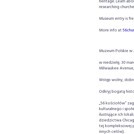
heritage. Learn abo
researching churche
Museum entry is fr
More info at
56chu
Muzeum Polskie w A
w niedzielę, 30 ma
Milwaukee Avenue, 
Wstęp wolny, dobr
Odkryj bogatą hist
„56 kościołów” zag
kulturalnego i spo
ilustrujące ich lok
dziedzictwa Chicag
tej kompleksowej p
innych celów).