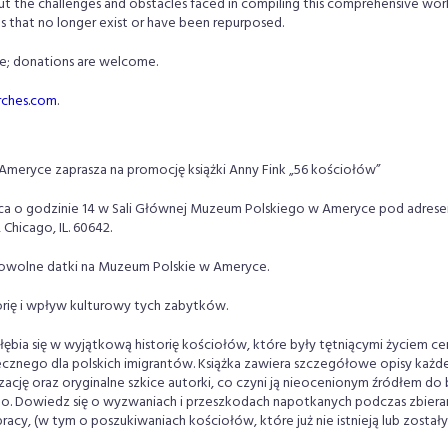
ut the challenges and obstacles faced in compiling this comprehensive work
s that no longer exist or have been repurposed.
ee; donations are welcome.
rches.com
.
meryce zaprasza na promocję książki Anny Fink „56 kościołów”
rca o godzinie 14 w Sali Głównej Muzeum Polskiego w Ameryce pod adrese
Chicago, IL. 60642.
owolne datki na Muzeum Polskie w Ameryce.
orię i wpływ kulturowy tych zabytków.
łębia się w wyjątkową historię kościołów, które były tętniącymi życiem c
łecznego dla polskich imigrantów. Książka zawiera szczegółowe opisy każ
alizację oraz oryginalne szkice autorki, co czyni ją nieocenionym źródłem do
o. Dowiedz się o wyzwaniach i przeszkodach napotkanych podczas zbiera
racy, (w tym o poszukiwaniach kościołów, które już nie istnieją lub zost