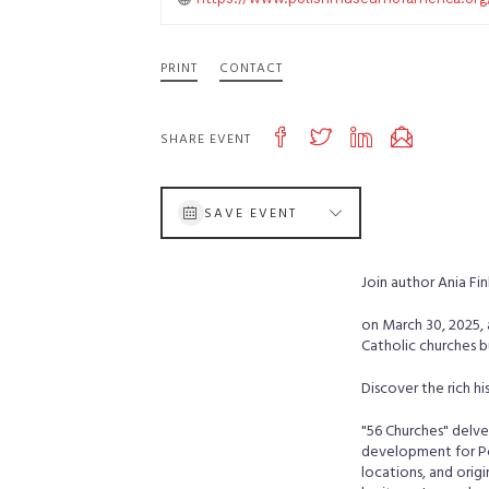
PRINT
CONTACT
SHARE EVENT
SAVE EVENT
Join author Ania Fi
on March 30, 2025, 
Catholic churches b
Discover the rich hi
"56 Churches" delves
development for Pol
locations, and origi