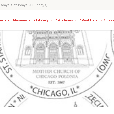
rsdays, Saturdays, & Sundays,
ents
Museum
/ Library
/ Archives
/ Visit Us
/ Suppo