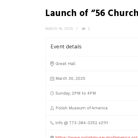
Launch of “56 Churc
MARCH 18, 2025
2
Event details
Great Hall
March 30, 2025
Sunday, 2PM to 4PM
Polish Museum of America
info @ 773-384-3352 x2111
https://www.polishmuseumofamerica.or