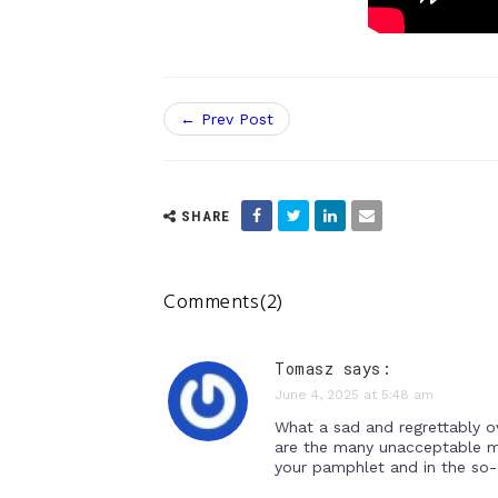
← Prev Post
SHARE
Comments(2)
Tomasz says:
June 4, 2025 at 5:48 am
What a sad and regrettably ov
are the many unacceptable mis
your pamphlet and in the so-ca