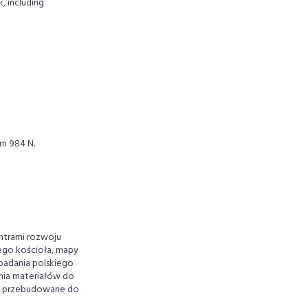
, including
m 984 N.
entrami rozwoju
dego kościoła, mapy
 badania polskiego
nia materiałów do
ały przebudowane do