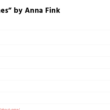
hes” by Anna Fink
g/about-pma/