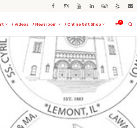
0
rt
/ Videos
/ Newsroom
/ Online Gift Shop