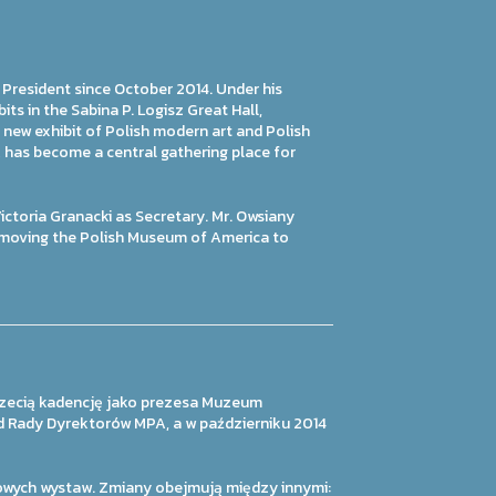
President since October 2014. Under his
ts in the Sabina P. Logisz Great Hall,
new exhibit of Polish modern art and Polish
 has become a central gathering place for
ictoria Granacki as Secretary. Mr. Owsiany
p moving the Polish Museum of America to
rzecią kadencję jako prezesa Muzeum
ad Rady Dyrektorów MPA, a w październiku 2014
owych wystaw. Zmiany obejmują między innymi: