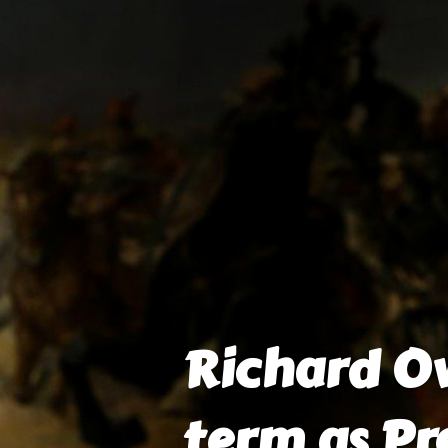
Richard Ow
term as Pr