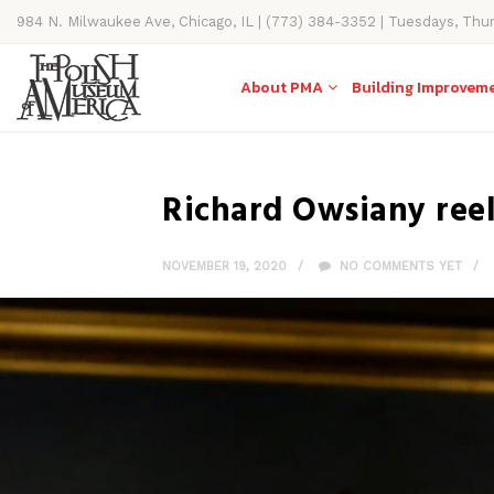
984 N. Milwaukee Ave, Chicago, IL | (773) 384-3352 | Tuesdays, Thu
11AM-4PM
About PMA
Building Improvem
Richard Owsiany reel
NOVEMBER 19, 2020
NO COMMENTS YET