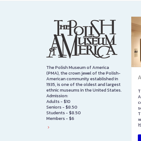
The Polish Museum of America
(PMA), the crown jewel of the Polish-
A
American community established in
1935, is one of the oldest and largest
ethnic museums in the United States.
T
Admission:
A
Adults - $10
c
Seniors - $8.50
s
Students - $8.50
T
Members - $6
w
1