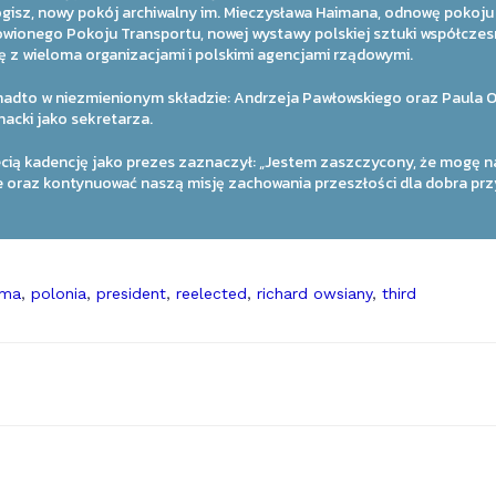
 Logisz, nowy pokój archiwalny im. Mieczysława Haimana, odnowę pokoj
wionego Pokoju Transportu, nowej wystawy polskiej sztuki współczes
z wieloma organizacjami i polskimi agencjami rządowymi.
dto w niezmienionym składzie: Andrzeja Pawłowskiego oraz Paula O
nacki jako sekretarza.
cią kadencję jako prezes zaznaczył: „Jestem zaszczycony, że mogę n
raz kontynuować naszą misję zachowania przeszłości dla dobra przy
ma
,
polonia
,
president
,
reelected
,
richard owsiany
,
third