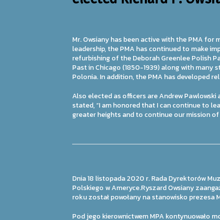
Mr. Owsiany has been active with the PMA for 
leadership, the PMA has continued to make impro
refurbishing of the Deborah Greenlee Polish Pa
Past in Chicago (1850-1939) along with many st
Polonia. In addition, the PMA has developed r
Also elected as officers are Andrew Pawlowski 
stated, “I am honored that I can continue to 
greater heights and to continue our mission of 
Dnia 18 listopada 2020 r. Rada Dyrektorów M
Polskiego w Ameryce.Ryszard Owsiany zaangażo
roku został powołany na stanowisko prezesa 
Pod jego kierownictwem MPA kontynuowało mod