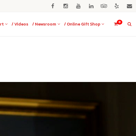
0
rt
/ Videos
/ Newsroom
/ Online Gift Shop