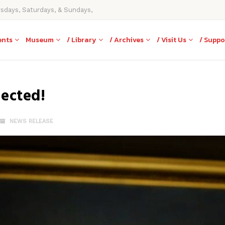
rsdays, Saturdays, & Sundays,
ents
Museum
/ Library
/ Archives
/ Visit Us
/ Suppo
ected!
NEWS RELEASE