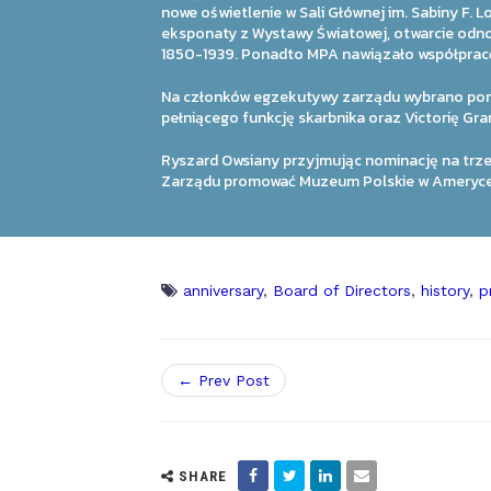
nowe oświetlenie w Sali Głównej im. Sabiny F.
eksponaty z Wystawy Światowej, otwarcie odno
1850-1939. Ponadto MPA nawiązało współpracę 
Na członków egzekutywy zarządu wybrano pona
pełniącego funkcję skarbnika oraz Victorię Gra
Ryszard Owsiany przyjmując nominację na trze
Zarządu promować Muzeum Polskie w Ameryce o
anniversary
,
Board of Directors
,
history
,
p
← Prev Post
SHARE