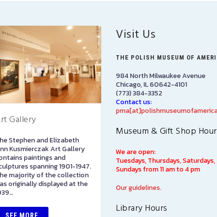
Visit Us
THE POLISH MUSEUM OF AMER
984 North Milwaukee Avenue
Chicago, IL 60642-4101
(773) 384-3352
Contact us:
pma[at]polishmuseumofamerica
rt Gallery
PMA Gift Shop
Museum & Gift Shop Hour
he Stephen and Elizabeth
The PMA Gift Shop is located
nn Kusmierczak Art Gallery
on the first floor. Please stop
We are open:
ontains paintings and
in to pay admission here. Als
Tuesdays, Thursdays, Saturdays,
culptures spanning 1901-1947.
here you will find items direct
Sundays from 11 am to 4 pm
he majority of the collection
from…
as originally displayed at the
Our guidelines.
939…
SEE MORE
Library Hours
SEE MORE