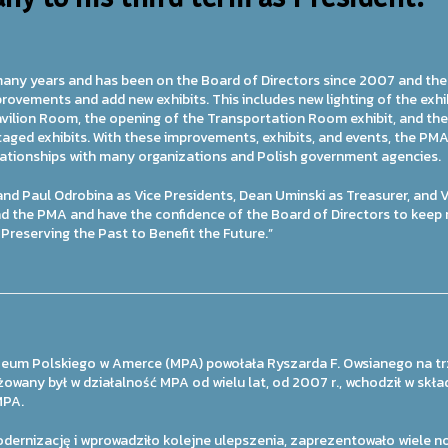
many years and has been on the Board of Directors since 2007 and the 
vements and add new exhibits. This includes new lighting of the exhibi
vilion Room, the opening of the Transportation Room exhibit, and the 
aged exhibits. With these improvements, exhibits, and events, the PMA
elationships with many organizations and Polish government agencies.
and Paul Odrobina as Vice Presidents, Dean Uminski as Treasurer, and V
lead the PMA and have the confidence of the Board of Directors to kee
Preserving the Past to Benefit the Future.”
uzeum Polskiego w Amerce (MPA) powołała Ryszarda F. Owsianego na t
wany był w działalność MPA od wielu lat, od 2007 r., wchodził w skł
MPA.
ernizację i wprowadziło kolejne ulepszenia, zaprezentowało wiele n