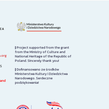
ICA
|
Project supported from the grant
from the Ministry of Culture and
.org
National Heritage of the Republic of
Library
Great Hall
Poland. Sincerely thank you!
s
|
Dofinansowano ze środków
The Polish Museum of
Sabina P. Logis
Ministerstwa Kultury i Dziedzictwa
America Library has over
originally desi
Narodowego. Serdeczne
o
100,000 books in both Polish
auditorium for
 and
podziękowania!
ly
and English languages on
Roman Catholi
subjects of interest to Polish
America headqu
Americans, including such…
it was adapted
SEE MORE
SEE MORE