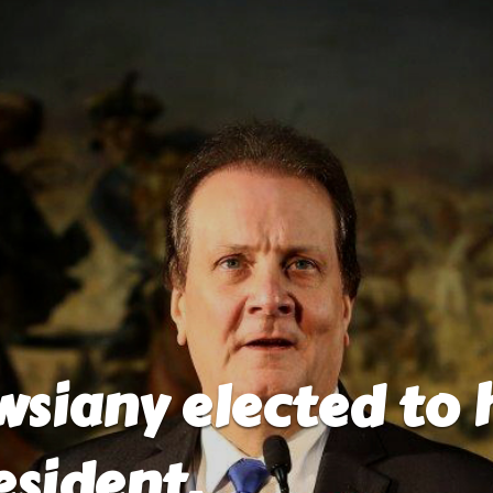
siany elected to h
esident.