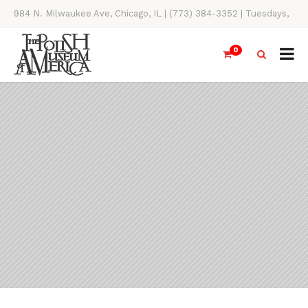
984 N. Milwaukee Ave, Chicago, IL | (773) 384-3352 | Tuesdays,
Thursdays, Saturdays, & Sundays, 11AM-4PM
0