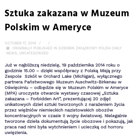
Sztuka zakazana w Muzeum
Polskim w Ameryce
OCTOBER 17, 2014
ORIGINALLY PUBLISHED IN DZIENNIK ZWIĄZKOWY POLISH DAILY
NEWS
,
UNCATEGORIZED
Już w najbliższą niedzielę, 19 października 2014 roku o
godzinie 15.00 – dzięki współpracy z Polską Misją przy
Zespole Szkół w Orchard Lake (Michigan), wyłącznego
partnera Państwowego Muzeum Auschwitz-Birkenau w
Oświęcimiu – odbędzie się w Muzeum Polskim w Ameryce
(MPA) uroczyste otwarcie wystawy czasowej „Sztuka
zakazana – Forbidden Art”, prezentującej 20 zdjęć
unikatowych dzieł sztuki tworzonych z narażeniem życia
przez więźniów niemieckich nazistowskich obozów
koncentracyjnych w czasie II wojny światowej. Nielegalnie
tworzone dzieła dokumentują życie obozowe i pokazują, jak
praca nad nimi była wytchnieniem i ucieczką od horroru
uwięzienia.