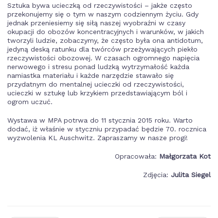
Sztuka bywa ucieczką od rzeczywistości – jakże często
przekonujemy się o tym w naszym codziennym życiu. Gdy
jednak przeniesiemy się siłą naszej wyobraźni w czasy
okupacji do obozów koncentracyjnych i warunków, w jakich
tworzyli ludzie, zobaczymy, że często była ona antidotum,
jedyną deską ratunku dla twórców przeżywających piekło
rzeczywistości obozowej. W czasach ogromnego napięcia
nerwowego i stresu ponad ludzką wytrzymałość każda
namiastka materiału i każde narzędzie stawało się
przydatnym do mentalnej ucieczki od rzeczywistości,
ucieczki w sztukę lub krzykiem przedstawiającym ból i
ogrom uczuć.
Wystawa w MPA potrwa do 11 stycznia 2015 roku. Warto
dodać, iż właśnie w styczniu przypadać będzie 70. rocznica
wyzwolenia KL Auschwitz. Zapraszamy w nasze progi!
Opracowała:
Małgorzata Kot
Zdjęcia:
Julita Siegel