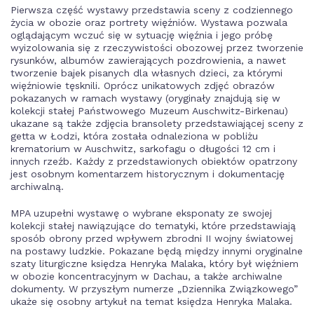
Pierwsza część wystawy przedstawia sceny z codziennego
życia w obozie oraz portrety więźniów. Wystawa pozwala
oglądającym wczuć się w sytuację więźnia i jego próbę
wyizolowania się z rzeczywistości obozowej przez tworzenie
rysunków, albumów zawierających pozdrowienia, a nawet
tworzenie bajek pisanych dla własnych dzieci, za którymi
więźniowie tęsknili. Oprócz unikatowych zdjęć obrazów
pokazanych w ramach wystawy (oryginały znajdują się w
kolekcji stałej Państwowego Muzeum Auschwitz-Birkenau)
ukazane są także zdjęcia bransolety przedstawiającej sceny z
getta w Łodzi, która została odnaleziona w pobliżu
krematorium w Auschwitz, sarkofagu o długości 12 cm i
innych rzeźb. Każdy z przedstawionych obiektów opatrzony
jest osobnym komentarzem historycznym i dokumentację
archiwalną.
MPA uzupełni wystawę o wybrane eksponaty ze swojej
kolekcji stałej nawiązujące do tematyki, które przedstawiają
sposób obrony przed wpływem zbrodni II wojny światowej
na postawy ludzkie. Pokazane będą między innymi oryginalne
szaty liturgiczne księdza Henryka Malaka, który był więźniem
w obozie koncentracyjnym w Dachau, a także archiwalne
dokumenty. W przyszłym numerze „Dziennika Związkowego”
ukaże się osobny artykuł na temat księdza Henryka Malaka.