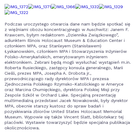
Podczas uroczystego otwarcia dane nam będzie spotkać się
z więźniami obozu koncentracyjnego w Auschwitz: Janem F.
Krawcem, byłym redaktorem „Dziennika Związkowego”,
adiunktem Illinois Holocaust Museum & Education Center i
członkiem MPA, oraz Stanleyem (Stanisławem)
Łyskanowskim, członkiem MPA i Stowarzyszenia Inżynierów
Polsko-Amerykańskich, emerytowanym inżynierem
elektronikiem. Zebrani będą mogli wysłuchać wystąpień m.in.
Roberta Rusieckiego, zastępcy konsula generalnego, Marii
Cieśli, prezes MPA, Josepha A. Drobota jr.,
przewodniczącego rady dyrektorów MPA i prezesa
Zjednoczenia Polskiego Rzymsko-Katolickiego w Ameryce
oraz Marcina Chumięckiego, dyrektora Polskiej Misji przy
Zespole Szkół w Orchard Lake. Specjalną prezentację
multimedialną przedstawi Jacek Nowakowski, były dyrektor
MPA, obecnie starszy kustosz do spraw badań i
pozyskiwania zbiorów United States Holocaust Memorial
Museum. Wypowie się także Vincent Slatt, bibliotekarz tej
placówki. Wystawie towarzyszyć będzie specjalna publikacja
okolicznościowa.