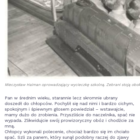
Mieczysław Haiman oprowadzający wycieczkę szkolną. Zebrani stoją obok
Pan w średnim wieku, starannie lecz skromnie ubrany
doszedł do chłopców. Pochylił się nad nimi i bardzo cichym,
spokojnym i śpiewnym głosem powiedział – wstawajcie,
mamy dużo do zrobienia. Przyszliście do naczelnika, spać nie
wypada. Zlikwidujcie swój prowizoryczny obóz i chodźcie za
mną.
Chłopcy wykonali polecenie, chociaż bardzo się im chciało
spać. Szli za panem, który sunął podobny raczej do zjawy