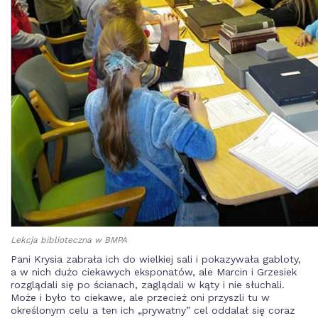
Lekcja biblioteczna w BMPA
Pani Krysia zabrała ich do wielkiej sali i pokazywała gabloty,
a w nich dużo ciekawych eksponatów, ale Marcin i Grzesiek
rozglądali się po ścianach, zaglądali w kąty i nie słuchali.
Może i było to ciekawe, ale przecież oni przyszli tu w
określonym celu a ten ich „prywatny” cel oddalał się coraz