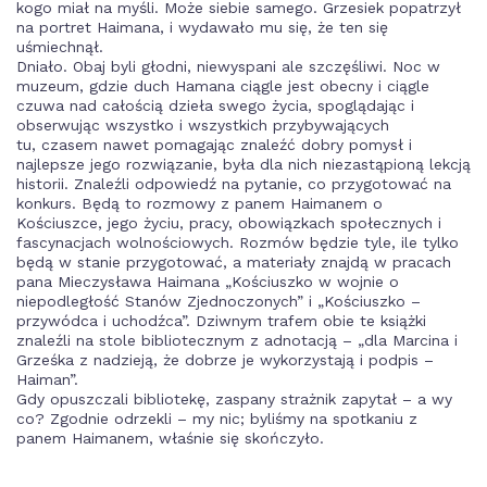
kogo miał na myśli. Może siebie samego. Grzesiek popatrzył
na portret Haimana, i wydawało mu się, że ten się
uśmiechnął.
Dniało. Obaj byli głodni, niewyspani ale szczęśliwi. Noc w
muzeum, gdzie duch Hamana ciągle jest obecny i ciągle
czuwa nad całością dzieła swego życia, spoglądając i
obserwując wszystko i wszystkich przybywających
tu, czasem nawet pomagając znaleźć dobry pomysł i
najlepsze jego rozwiązanie, była dla nich niezastąpioną lekcją
historii. Znaleźli odpowiedź na pytanie, co przygotować na
konkurs. Będą to rozmowy z panem Haimanem o
Kościuszce, jego życiu, pracy, obowiązkach społecznych i
fascynacjach wolnościowych. Rozmów będzie tyle, ile tylko
będą w stanie przygotować, a materiały znajdą w pracach
pana Mieczysława Haimana „Kościuszko w wojnie o
niepodległość Stanów Zjednoczonych” i „Kościuszko –
przywódca i uchodźca”. Dziwnym trafem obie te książki
znaleźli na stole bibliotecznym z adnotacją – „dla Marcina i
Grześka z nadzieją, że dobrze je wykorzystają i podpis –
Haiman”.
Gdy opuszczali bibliotekę, zaspany strażnik zapytał – a wy
co? Zgodnie odrzekli – my nic; byliśmy na spotkaniu z
panem Haimanem, właśnie się skończyło.