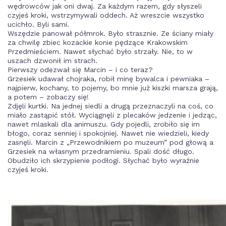
wędrowców jak oni dwaj. Za każdym razem, gdy słyszeli
czyjeś kroki, wstrzymywali oddech. Aż wreszcie wszystko
ucichło. Byli sami.
Wszędzie panował półmrok. Było strasznie. Ze ściany miały
za chwilę zbiec kozackie konie pędzące Krakowskim
Przedmieściem. Nawet słychać było strzały. Nie, to w
uszach dzwonił im strach.
Pierwszy odezwał się Marcin – i co teraz?
Grzesiek udawał chojraka, robił minę bywalca i pewniaka –
najpierw, kochany, to pojemy, bo mnie już kiszki marsza grają,
a potem – zobaczy się!
Zdjęli kurtki. Na jednej siedli a drugą przeznaczyli na coś, co
miało zastąpić stół. Wyciągnęli z plecaków jedzenie i jedząc,
nawet mlaskali dla animuszu. Gdy pojedli, zrobiło się im
błogo, coraz senniej i spokojniej. Nawet nie wiedzieli, kiedy
zasnęli. Marcin z „Przewodnikiem po muzeum” pod głową a
Grzesiek na własnym przedramieniu. Spali dość długo.
Obudziło ich skrzypienie podłogi. Słychać było wyraźnie
czyjeś kroki.