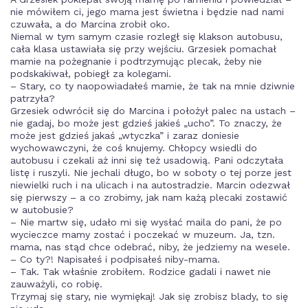
nie mówiłem ci, jego mama jest świetna i będzie nad nami
czuwała, a do Marcina zrobił oko.
Niemal w tym samym czasie rozległ się klakson autobusu,
cała klasa ustawiała się przy wejściu. Grzesiek pomachał
mamie na pożegnanie i podtrzymując plecak, żeby nie
podskakiwał, pobiegł za kolegami.
– Stary, co ty naopowiadałeś mamie, że tak na mnie dziwnie
patrzyła?
Grzesiek odwrócił się do Marcina i położył palec na ustach –
nie gadaj, bo może jest gdzieś jakieś „ucho”. To znaczy, że
może jest gdzieś jakaś „wtyczka” i zaraz doniesie
wychowawczyni, że coś knujemy. Chłopcy wsiedli do
autobusu i czekali aż inni się też usadowią. Pani odczytała
listę i ruszyli. Nie jechali długo, bo w soboty o tej porze jest
niewielki ruch i na ulicach i na autostradzie. Marcin odezwał
się pierwszy – a co zrobimy, jak nam każą plecaki zostawić
w autobusie?
– Nie martw się, udało mi się wysłać maila do pani, że po
wycieczce mamy zostać i poczekać w muzeum. Ja, tzn.
mama, nas stąd chce odebrać, niby, że jedziemy na wesele.
– Co ty?! Napisałeś i podpisałeś niby-mama.
– Tak. Tak właśnie zrobiłem. Rodzice gadali i nawet nie
zauważyli, co robię.
Trzymaj się stary, nie wymiękaj! Jak się zrobisz blady, to się