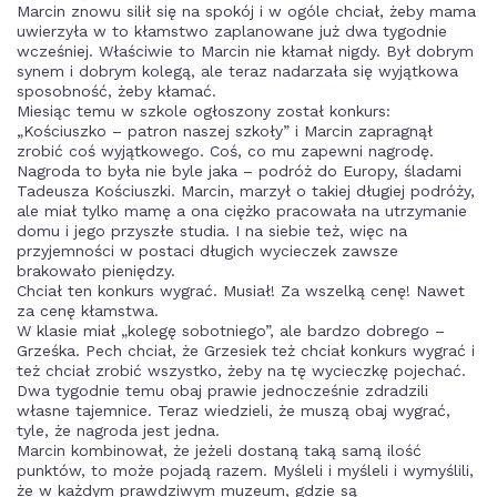
Marcin znowu silił się na spokój i w ogóle chciał, żeby mama
uwierzyła w to kłamstwo zaplanowane już dwa tygodnie
wcześniej. Właściwie to Marcin nie kłamał nigdy. Był dobrym
synem i dobrym kolegą, ale teraz nadarzała się wyjątkowa
sposobność, żeby kłamać.
Miesiąc temu w szkole ogłoszony został konkurs:
„Kościuszko – patron naszej szkoły” i Marcin zapragnął
zrobić coś wyjątkowego. Coś, co mu zapewni nagrodę.
Nagroda to była nie byle jaka – podróż do Europy, śladami
Tadeusza Kościuszki. Marcin, marzył o takiej długiej podróży,
ale miał tylko mamę a ona ciężko pracowała na utrzymanie
domu i jego przyszłe studia. I na siebie też, więc na
przyjemności w postaci długich wycieczek zawsze
brakowało pieniędzy.
Chciał ten konkurs wygrać. Musiał! Za wszelką cenę! Nawet
za cenę kłamstwa.
W klasie miał „kolegę sobotniego”, ale bardzo dobrego –
Grześka. Pech chciał, że Grzesiek też chciał konkurs wygrać i
też chciał zrobić wszystko, żeby na tę wycieczkę pojechać.
Dwa tygodnie temu obaj prawie jednocześnie zdradzili
własne tajemnice. Teraz wiedzieli, że muszą obaj wygrać,
tyle, że nagroda jest jedna.
Marcin kombinował, że jeżeli dostaną taką samą ilość
punktów, to może pojadą razem. Myśleli i myśleli i wymyślili,
że w każdym prawdziwym muzeum, gdzie są