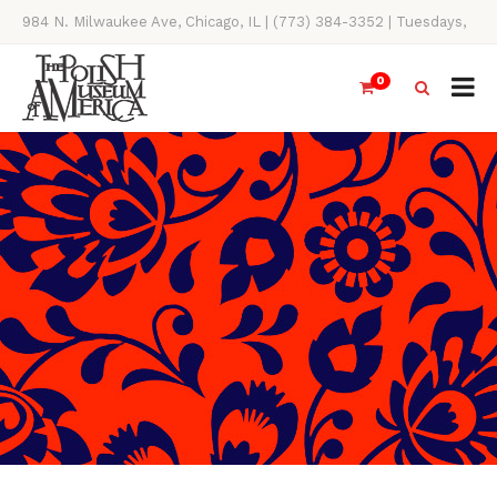
984 N. Milwaukee Ave, Chicago, IL | (773) 384-3352 | Tuesdays,
Thursdays, Saturdays, & Sundays, 11AM-4PM
0