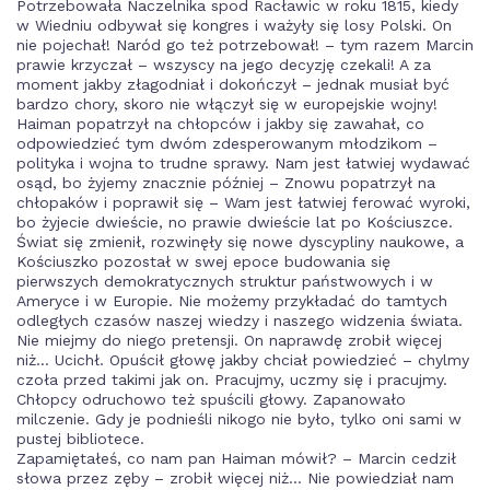
Potrzebowała Naczelnika spod Racławic w roku 1815, kiedy
w Wiedniu odbywał się kongres i ważyły się losy Polski. On
nie pojechał! Naród go też potrzebował! – tym razem Marcin
prawie krzyczał – wszyscy na jego decyzję czekali! A za
moment jakby złagodniał i dokończył – jednak musiał być
bardzo chory, skoro nie włączył się w europejskie wojny!
Haiman popatrzył na chłopców i jakby się zawahał, co
odpowiedzieć tym dwóm zdesperowanym młodzikom –
polityka i wojna to trudne sprawy. Nam jest łatwiej wydawać
osąd, bo żyjemy znacznie później – Znowu popatrzył na
chłopaków i poprawił się – Wam jest łatwiej ferować wyroki,
bo żyjecie dwieście, no prawie dwieście lat po Kościuszce.
Świat się zmienił, rozwinęły się nowe dyscypliny naukowe, a
Kościuszko pozostał w swej epoce budowania się
pierwszych demokratycznych struktur państwowych i w
Ameryce i w Europie. Nie możemy przykładać do tamtych
odległych czasów naszej wiedzy i naszego widzenia świata.
Nie miejmy do niego pretensji. On naprawdę zrobił więcej
niż… Ucichł. Opuścił głowę jakby chciał powiedzieć – chylmy
czoła przed takimi jak on. Pracujmy, uczmy się i pracujmy.
Chłopcy odruchowo też spuścili głowy. Zapanowało
milczenie. Gdy je podnieśli nikogo nie było, tylko oni sami w
pustej bibliotece.
Zapamiętałeś, co nam pan Haiman mówił? – Marcin cedził
słowa przez zęby – zrobił więcej niż… Nie powiedział nam