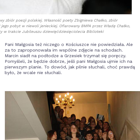
wy zbiór poezji polskiej. Własność poety Zbigniewa Chałko, zbiór
 jego pobyt w niewoli jenieckiej. Ofiarowany BMPA przez Władę Chałko,
y w trakcie Jubileuszu dziewięćdziesięciolecia Biblioteki
Pani Małgosia też niczego o Kościuszce nie powiedziała. Ale
za to zaproponowała im wspólne zdjęcie na schodach.
Marcin siadł na podłodze a Grzesiek trzymał się poręczy.
Pomyśleli, że będzie dobrze, jeśli pani Małgosia ujmie ich na
pierwszym planie. To dowód, jak pilnie słuchali, choć prawdą
było, że wcale nie słuchali.