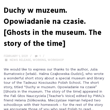
Duchy w muzeum.
Opowiadanie na czasie.
[Ghosts in the museum. The
story of the time]
FEBRUARY 1, 2021
1
NEWS RELEASE
,
WORKING
,
WORKSHOP
We would like to express our thanks to the author, Julia
Burnatowicz [właść. Halina Czajkowska-Dudzic], who wrote
a wonderful short story about a special museum and library
tour of the Tadeusz Kosciuszko Polish School. The short
story, titled “Duchy w muzeum. Opowiadanie na czasie”
[Ghosts in the museum. The story of the time] appeared in
the Fall Głos Nauczyciela [Teacher’s Voice] edited by PMAL’s
friend Helena Ziółkowska. Mieczyslaw Haiman helped two
schoolboys with their homework – for the rest of the story
we encourage those of you who read Polish to read...