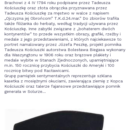
Brachowi z 4 IV 1794 roku podpisane przez Tadeusza
Kościuszkę oraz złota obrączka przyznawana przez
Tadeusza Kościuszkę za męstwo w walce z napisem
„Ojczyzna jej Obrońcom” T.K.d.24.mar.” Do zbiorów trafiła
także filiżanka do herbaty, według tradycji używana przez
Kościuszkę. Inne zabytki związane z „bohaterem dwóch
kontynentów” to przede wszystkim obrazy, grafiki, rzeźby i
medale z jego przedstawieniami, z których najciekawsze to
portret namalowany przez Józefa Peszkę, projekt pomnika
Tadeusza Kościuszki autorstwa Bolesława Biegasa wykonany
dla Waszyngtonu w 1906 roku oraz brązowe plakiety i
medale wybite w Stanach Zjednoczonych, upamiętniające
m.in. 150 rocznicę przybycia Kościuszki do Ameryki i 100
rocznicę bitwy pod Racławicami.
Grupę pamiątek sentymentalnych reprezentuje szklana
kasetka z mosiężnymi okuciami, zawierająca ziemię z Kopca
Kościuszki oraz talerze fajansowe przedstawiające pomnik
generała w Solurze…