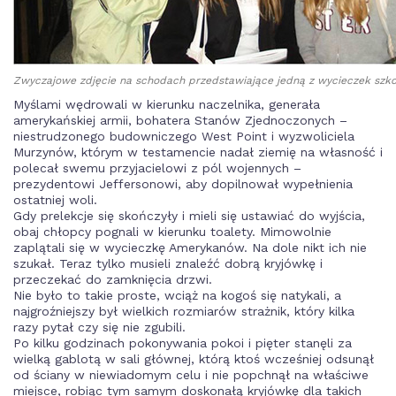
Zwyczajowe zdjęcie na schodach przedstawiające jedną z wycieczek szk
Myślami wędrowali w kierunku naczelnika, generała
amerykańskiej armii, bohatera Stanów Zjednoczonych –
niestrudzonego budowniczego West Point i wyzwoliciela
Murzynów, którym w testamencie nadał ziemię na własność i
polecał swemu przyjacielowi z pól wojennych –
prezydentowi Jeffersonowi, aby dopilnował wypełnienia
ostatniej woli.
Gdy prelekcje się skończyły i mieli się ustawiać do wyjścia,
obaj chłopcy pognali w kierunku toalety. Mimowolnie
zaplątali się w wycieczkę Amerykanów. Na dole nikt ich nie
szukał. Teraz tylko musieli znaleźć dobrą kryjówkę i
przeczekać do zamknięcia drzwi.
Nie było to takie proste, wciąż na kogoś się natykali, a
najgroźniejszy był wielkich rozmiarów strażnik, który kilka
razy pytał czy się nie zgubili.
Po kilku godzinach pokonywania pokoi i pięter stanęli za
wielką gablotą w sali głównej, którą ktoś wcześniej odsunął
od ściany w niewiadomym celu i nie popchnął na właściwe
miejsce, robiąc tym samym doskonałą kryjówkę dla takich