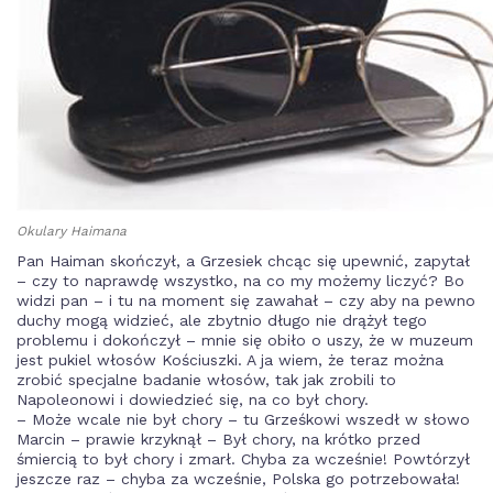
Okulary Haimana
Pan Haiman skończył, a Grzesiek chcąc się upewnić, zapytał
– czy to naprawdę wszystko, na co my możemy liczyć? Bo
widzi pan – i tu na moment się zawahał – czy aby na pewno
duchy mogą widzieć, ale zbytnio długo nie drążył tego
problemu i dokończył – mnie się obiło o uszy, że w muzeum
jest pukiel włosów Kościuszki. A ja wiem, że teraz można
zrobić specjalne badanie włosów, tak jak zrobili to
Napoleonowi i dowiedzieć się, na co był chory.
– Może wcale nie był chory – tu Grześkowi wszedł w słowo
Marcin – prawie krzyknął – Był chory, na krótko przed
śmiercią to był chory i zmarł. Chyba za wcześnie! Powtórzył
jeszcze raz – chyba za wcześnie, Polska go potrzebowała!