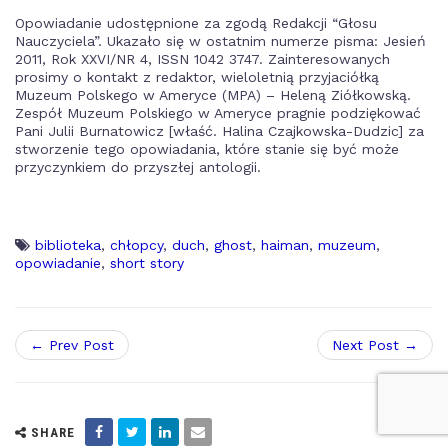
Opowiadanie udostępnione za zgodą Redakcji “Głosu
Nauczyciela”. Ukazało się w ostatnim numerze pisma: Jesień
2011, Rok XXVI/NR 4, ISSN 1042 3747. Zainteresowanych
prosimy o kontakt z redaktor, wieloletnią przyjaciółką
Muzeum Polskego w Ameryce (MPA) – Heleną Ziółkowską.
Zespół Muzeum Polskiego w Ameryce pragnie podziękować
Pani Julii Burnatowicz [właść. Halina Czajkowska-Dudzic] za
stworzenie tego opowiadania, które stanie się być może
przyczynkiem do przyszłej antologii.
biblioteka
,
chłopcy
,
duch
,
ghost
,
haiman
,
muzeum
,
opowiadanie
,
short story
← Prev Post
Next Post →
SHARE