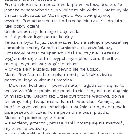
Przed szkołą mama pocałowała go we włosy, dobrze, że
jeszcze w samochodzie, bo koledzy nie widzieli. Może by się
śmiali i dokuczali, że Maminsynek. Poprawił grzywkę i
wysiadł. Pomachał mamie i od niechcenia rzucił – do jutra!
Miej dobry dzień!
Uśmiechnęła się do niego i odjechała.
A żołądek zadrgał po raz kolejny.
Teraz nie było to już takie ważne, bo na zakręcie pokazał się
samochód mamy Grześka i umierał z ciekawości, czy
Grześkowi numer ze spaniem udał się, czy nie? Grzesiek
wygramolił się z auta z wypchanym plecakiem. Szedł za
mamą i wymachiwał w górze rękami.
– Chyba się nie udało. Na pewno się nie udało!
Mama Grześka miała cierpką minę i jakoś tak dziwnie
patrzyła, idąc w kierunku Marcina.
– Marcinku, kochanie – powiedziała – zgodziłam się na to
wasze wspólne spanie, ale pamiętajcie, żeby nie nabałaganić
w mieszkaniu. Dałam też Grzesiowi trochę wałówki, bo nie
chcemy, żeby Twoja mama karmiła was obu. Pamiętajcie,
bądźcie grzeczni, no i słuchajcie uważnie, co będzie mówiła
pani przewodniczka. To na pewno się wam przyda.
Marcin aż podskoczył z radości.
– Będziemy grzeczni, proszę pani i proszę się nie martwić,
my zawsze uważamy.
A Grzesiek poklepał swoją mamę po ramieniu i powiedział –