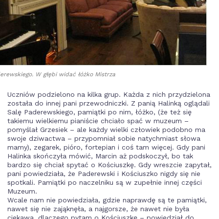
erewskiego. W głębi widać łóżko Mistrza
Uczniów podzielono na kilka grup. Każda z nich przydzielona
została do innej pani przewodniczki. Z panią Halinką oglądali
Salę Paderewskiego, pamiątki po nim, łóżko, (że też się
takiemu wielkiemu pianiście chciało spać w muzeum –
pomyślał Grzesiek – ale każdy wielki człowiek podobno ma
swoje dziwactwa – przypomniał sobie natychmiast słowa
mamy), zegarek, pióro, fortepian i coś tam więcej. Gdy pani
Halinka skończyła mówić, Marcin aż podskoczył, bo tak
bardzo się chciał spytać o Kościuszkę. Gdy wreszcie zapytał,
pani powiedziała, że Paderewski i Kościuszko nigdy się nie
spotkali. Pamiątki po naczelniku są w zupełnie innej części
Muzeum.
Wcale nam nie powiedziała, gdzie naprawdę są te pamiątki,
nawet się nie zająknęła, a najgorsze, że nawet nie była
ciekawa, dlaczego pytam o Kościuszkę – powiedział do