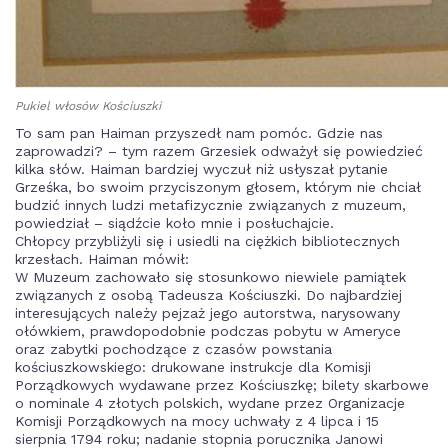
Pukiel włosów Kościuszki
To sam pan Haiman przyszedł nam pomóc. Gdzie nas
zaprowadzi? – tym razem Grzesiek odważył się powiedzieć
kilka słów. Haiman bardziej wyczuł niż usłyszał pytanie
Grześka, bo swoim przyciszonym głosem, którym nie chciał
budzić innych ludzi metafizycznie związanych z muzeum,
powiedział – siądźcie koło mnie i posłuchajcie.
Chłopcy przybliżyli się i usiedli na ciężkich bibliotecznych
krzesłach. Haiman mówił:
W Muzeum zachowało się stosunkowo niewiele pamiątek
związanych z osobą Tadeusza Kościuszki. Do najbardziej
interesujących należy pejzaż jego autorstwa, narysowany
ołówkiem, prawdopodobnie podczas pobytu w Ameryce
oraz zabytki pochodzące z czasów powstania
kościuszkowskiego: drukowane instrukcje dla Komisji
Porządkowych wydawane przez Kościuszkę; bilety skarbowe
o nominale 4 złotych polskich, wydane przez Organizacje
Komisji Porządkowych na mocy uchwały z 4 lipca i 15
sierpnia 1794 roku; nadanie stopnia porucznika Janowi