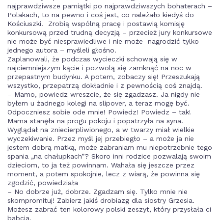
najprawdziwsze pamiątki po najprawdziwszych bohaterach –
Polakach, to na pewno i coś jest, co należało kiedyś do
Kościuszki. Zrobią wspólną pracę i postawią komisję
konkursową przed trudną decyzją – przecież jury konkursowe
nie może być niesprawiedliwe i nie może nagrodzić tylko
jednego autora – myśleli głośno.
Zaplanowali, że podczas wycieczki schowają się w
najciemniejszym kącie i pozwolą się zamknąć na noc w
przepastnym budynku. A potem, zobaczy się! Przeszukają
wszystko, przepatrzą dokładnie i z pewnością coś znajdą.
– Mamo, powiedz wreszcie, że się zgadzasz. Ja nigdy nie
byłem u żadnego kolegi na slipover, a teraz mogę być.
Odpoczniesz sobie ode mnie! Powiedz! Powiedz – tak!
Mama stanęła na progu pokoju i popatrzyła na syna.
Wyglądał na zniecierpliwionego, a w twarzy miał wielkie
wyczekiwanie. Przez myśl jej przebiegło – a może ja nie
jestem dobrą matką, może zabraniam mu niepotrzebnie tego
spania „na chałupkach”? Skoro inni rodzice pozwalają swoim
dzieciom, to ja też powinnam. Wahała się jeszcze przez
moment, a potem spokojnie, lecz z wiarą, że powinna się
zgodzić, powiedziała
– No dobrze już, dobrze. Zgadzam się. Tylko mnie nie
skompromituj! Zabierz jakiś drobiazg dla siostry Grzesia.
Możesz zabrać ten kolorowy polski zeszyt, który przysłała ci
babcia.