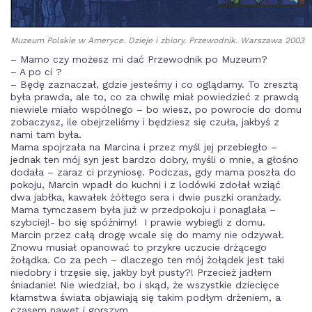
Muzeum Polskie w Ameryce. Dzieje i zbiory. Przewodnik. Warszawa 2003
– Mamo czy możesz mi dać Przewodnik po Muzeum?
– A po ci ?
– Będę zaznaczał, gdzie jesteśmy i co oglądamy. To zresztą
była prawda, ale to, co za chwilę miał powiedzieć z prawdą
niewiele miało wspólnego – bo wiesz, po powrocie do domu
zobaczysz, ile obejrzeliśmy i będziesz się czuła, jakbyś z
nami tam była.
Mama spojrzała na Marcina i przez myśl jej przebiegło –
jednak ten mój syn jest bardzo dobry, myśli o mnie, a głośno
dodała – zaraz ci przyniosę. Podczas, gdy mama poszła do
pokoju, Marcin wpadł do kuchni i z lodówki zdołał wziąć
dwa jabłka, kawałek żółtego sera i dwie puszki oranżady.
Mama tymczasem była już w przedpokoju i ponaglała –
szybciej!- bo się spóźnimy! I prawie wybiegli z domu.
Marcin przez całą drogę wcale się do mamy nie odzywał.
Znowu musiał opanować to przykre uczucie drżącego
żołądka. Co za pech – dlaczego ten mój żołądek jest taki
niedobry i trzęsie się, jakby był pusty?! Przecież jadłem
śniadanie! Nie wiedział, bo i skąd, że wszystkie dziecięce
kłamstwa świata objawiają się takim podłym drżeniem, a
czasem nawet i gorszym.