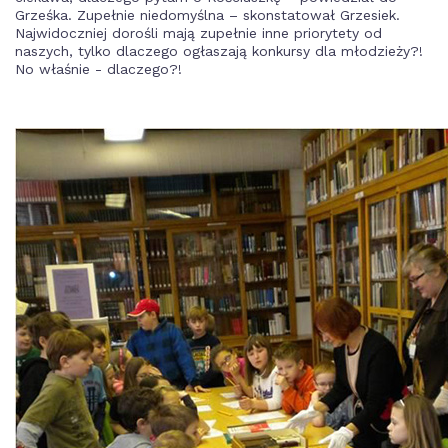
Grześka. Zupełnie niedomyślna – skonstatował Grzesiek.
Najwidoczniej dorośli mają zupełnie inne priorytety od
naszych, tylko dlaczego ogłaszają konkursy dla młodzieży?!
No właśnie - dlaczego?!