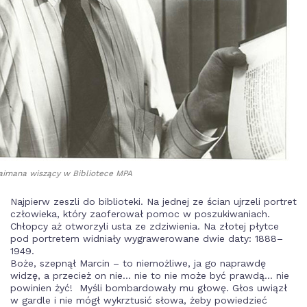
aimana wiszący w Bibliotece MPA
Najpierw zeszli do biblioteki. Na jednej ze ścian ujrzeli portret
człowieka, który zaoferował pomoc w poszukiwaniach.
Chłopcy aż otworzyli usta ze zdziwienia. Na złotej płytce
pod portretem widniały wygrawerowane dwie daty: 1888–
1949.
Boże, szepnął Marcin – to niemożliwe, ja go naprawdę
widzę, a przecież on nie… nie to nie może być prawdą… nie
powinien żyć! Myśli bombardowały mu głowę. Głos uwiązł
w gardle i nie mógł wykrztusić słowa, żeby powiedzieć