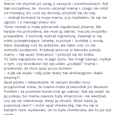
Marcin nie słuchał już uwag o zeszycie i powinnościach. Był
taki szczęśliwy, że mocno uścisnął mamę i, czego nie robił
od miesięcy, bo czuł się dorosły, przytulił się do niej.
– Jednak kochana ta moja mama, a ja myślałem, że się nie
zgodzi. I z naszego planu nici.
Teraz musiał w mały plecaczek zapakować piżamę. Nie
będzie mu potrzebna, ale musi ją zabrać. Inaczej wszystko
przepadnie. Z komody wybrał najcieńszą. Zawinął w nią
szkło powiększające, latarkę, scyzoryk i butelkę z wodą.
Rano dopakuję coś do jedzenia, ale takie coś, co nie
wzbudzi podejrzeń. Krzyknął jeszcze w kierunku pokoju
mamy – idę spać! Dobranoc! I położył się do łóżka.
To była najcięższa noc w jego życiu. Nie mógł zasnąć, myślał
o tym, czy Grześkowi też się udało „podejść” mamę i
przekonać, że chce spać poza domem.
– A jak się wyda i cały plan tkany tak drobiazgowo diabli
wezmą?!
Spał płytko i niespokojnie. W samym środku nocy
przypomniał sobie, że mama miała przewodnik po Muzeum
Polskim i że powinien koniecznie go zabrać. Bał się wejść do
jej pokoju, bo mama zawsze była zmęczona i nie wiedział,
czy się nie zdenerwuje, kiedy ją obudzi. Może lepiej ją
poproszę rano? I znów spał chwileczkę, tak mu się w
każdym razie wydawało, że to była chwileczka, ale to już był
ranek.