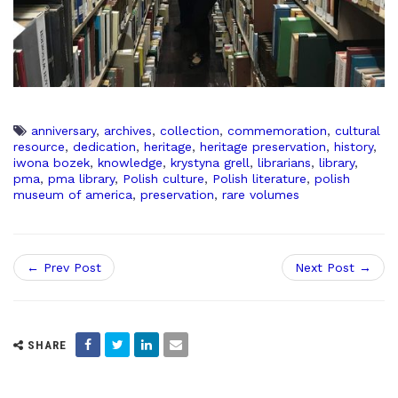
anniversary
,
archives
,
collection
,
commemoration
,
cultural
resource
,
dedication
,
heritage
,
heritage preservation
,
history
,
iwona bozek
,
knowledge
,
krystyna grell
,
librarians
,
library
,
pma
,
pma library
,
Polish culture
,
Polish literature
,
polish
museum of america
,
preservation
,
rare volumes
← Prev Post
Next Post →
SHARE