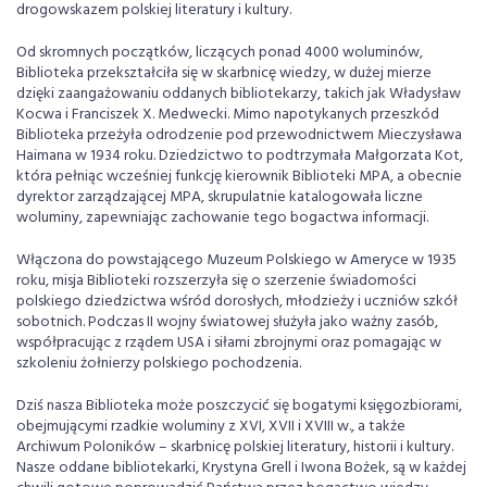
drogowskazem polskiej literatury i kultury.
Od skromnych początków, liczących ponad 4000 woluminów,
Biblioteka przekształciła się w skarbnicę wiedzy, w dużej mierze
dzięki zaangażowaniu oddanych bibliotekarzy, takich jak Władysław
Kocwa i Franciszek X. Medwecki. Mimo napotykanych przeszkód
Biblioteka przeżyła odrodzenie pod przewodnictwem Mieczysława
Haimana w 1934 roku. Dziedzictwo to podtrzymała Małgorzata Kot,
która pełniąc wcześniej funkcję kierownik Biblioteki MPA, a obecnie
dyrektor zarządzającej MPA, skrupulatnie katalogowała liczne
woluminy, zapewniając zachowanie tego bogactwa informacji.
Włączona do powstającego Muzeum Polskiego w Ameryce w 1935
roku, misja Biblioteki rozszerzyła się o szerzenie świadomości
polskiego dziedzictwa wśród dorosłych, młodzieży i uczniów szkół
sobotnich. Podczas II wojny światowej służyła jako ważny zasób,
współpracując z rządem USA i siłami zbrojnymi oraz pomagając w
szkoleniu żołnierzy polskiego pochodzenia.
Dziś nasza Biblioteka może poszczycić się bogatymi księgozbiorami,
obejmującymi rzadkie woluminy z XVI, XVII i XVIII w., a także
Archiwum Poloników – skarbnicę polskiej literatury, historii i kultury.
Nasze oddane bibliotekarki, Krystyna Grell i Iwona Bożek, są w każdej