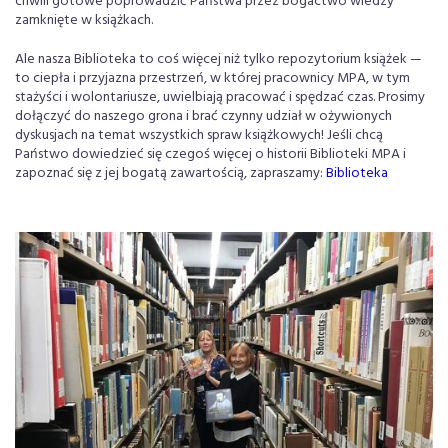
chwili gotowe poprowadzić Państwa przez bogactwo wiedzy
zamknięte w książkach.
Ale nasza Biblioteka to coś więcej niż tylko repozytorium książek —
to ciepła i przyjazna przestrzeń, w której pracownicy MPA, w tym
stażyści i wolontariusze, uwielbiają pracować i spędzać czas. Prosimy
dołączyć do naszego grona i brać czynny udział w ożywionych
dyskusjach na temat wszystkich spraw książkowych! Jeśli chcą
Państwo dowiedzieć się czegoś więcej o historii Biblioteki MPA i
zapoznać się z jej bogatą zawartością, zapraszamy:
Biblioteka