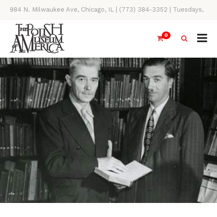
984 N. Milwaukee Ave, Chicago, IL | (773) 384-3352 | Tuesdays,
Thursdays, Saturdays, & Sundays, 11AM-4PM
0