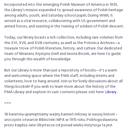
Incorporated into the emerging Polish Museum of America in 1935,
the Library's mission expanded to spread awareness of Polish heritage
among adults, youth, and Saturday school pupils. During WWII, it
served as a vital resource, collaborating with US government and
armed forces, and assisting in the training of soldiers of Polish descent.
Today, our library boasts a rich collection, including rare volumes from
the XVI, XVII, and XVIII centuries, as well as the Polonica Archives—a
treasure trove of Polish literature, history, and culture. Our dedicated
team of librarians, Krystyna Grell and Iwona Bozek, are here to guide
you through this wealth of knowledge.
But our Library is more than just a repository of books—it's a warm
and welcoming space where the PMA staff, including interns and
volunteers, love to hang around. Join us for lively discussions about all
things bookish! If you wish to learn more about the history of the
PMA Library and explore its vast contents please visit here:
Library
===
18 kwietnia upamiętniamy ważny kamień milowy w naszej historii –
uroczyste otwarcie Biblioteki MPA w 1915 roku. Pobłogosławiona
przez księdza Jana Obyrtacza od ponad wieku instytucja ta jest