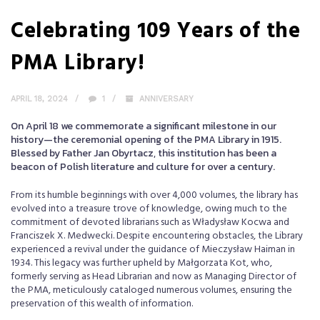
Celebrating 109 Years of the
PMA Library!
APRIL 18, 2024
1
ANNIVERSARY
On April 18 we commemorate a significant milestone in our
history—the ceremonial opening of the PMA Library in 1915.
Blessed by Father Jan Obyrtacz, this institution has been a
beacon of Polish literature and culture for over a century.
From its humble beginnings with over 4,000 volumes, the library has
evolved into a treasure trove of knowledge, owing much to the
commitment of devoted librarians such as Władysław Kocwa and
Franciszek X. Medwecki. Despite encountering obstacles, the Library
experienced a revival under the guidance of Mieczysław Haiman in
1934. This legacy was further upheld by Małgorzata Kot, who,
formerly serving as Head Librarian and now as Managing Director of
the PMA, meticulously cataloged numerous volumes, ensuring the
preservation of this wealth of information.