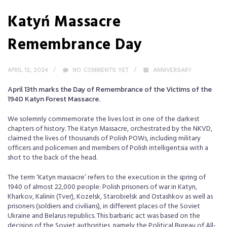
Katyń Massacre
Remembrance Day
APRIL 12, 2024
NO COMMENTS YET
ANNIVERSARY
April 13th marks the Day of Remembrance of the Victims of the
1940 Katyn Forest Massacre.
We solemnly commemorate the lives lost in one of the darkest
chapters of history. The Katyn Massacre, orchestrated by the NKVD,
claimed the lives of thousands of Polish POWs, including military
officers and policemen and members of Polish intelligentsia with a
shot to the back of the head.
The term ‘Katyn massacre’ refers to the execution in the spring of
1940 of almost 22,000 people: Polish prisoners of war in Katyn,
Kharkov, Kalinin (Tver), Kozelsk, Starobielsk and Ostashkov as well as
prisoners (soldiers and civilians), in different places of the Soviet
Ukraine and Belarus republics. This barbaric act was based on the
decision of the Soviet authorities, namely the Political Bureau of All-