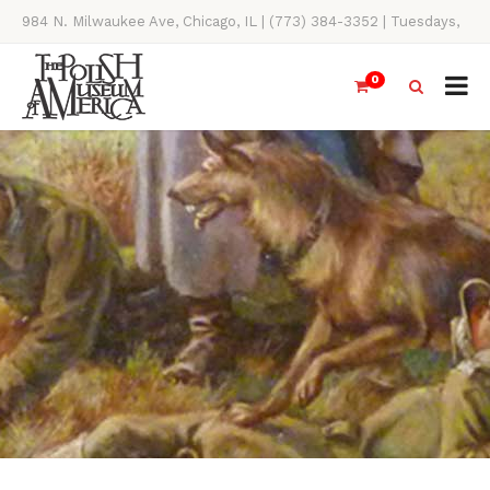
984 N. Milwaukee Ave, Chicago, IL | (773) 384-3352 | Tuesdays,
Thursdays, Saturdays, & Sundays, 11AM-4PM
0