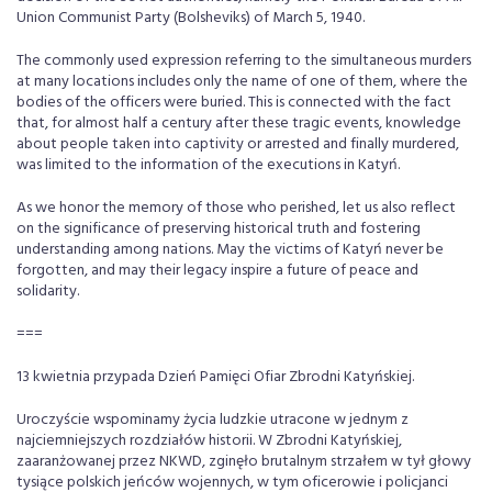
Union Communist Party (Bolsheviks) of March 5, 1940.
The commonly used expression referring to the simultaneous murders
at many locations includes only the name of one of them, where the
bodies of the officers were buried. This is connected with the fact
that, for almost half a century after these tragic events, knowledge
about people taken into captivity or arrested and finally murdered,
was limited to the information of the executions in Katyń.
As we honor the memory of those who perished, let us also reflect
on the significance of preserving historical truth and fostering
understanding among nations. May the victims of Katyń never be
forgotten, and may their legacy inspire a future of peace and
solidarity.
===
13 kwietnia przypada Dzień Pamięci Ofiar Zbrodni Katyńskiej.
Uroczyście wspominamy życia ludzkie utracone w jednym z
najciemniejszych rozdziałów historii. W Zbrodni Katyńskiej,
zaaranżowanej przez NKWD, zginęło brutalnym strzałem w tył głowy
tysiące polskich jeńców wojennych, w tym oficerowie i policjanci