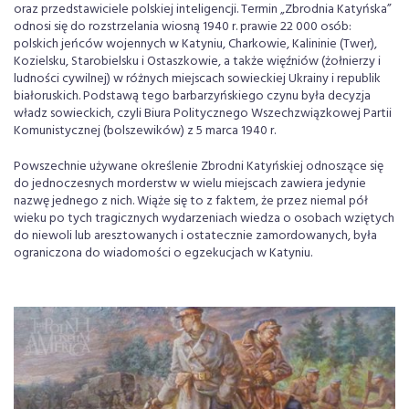
oraz przedstawiciele polskiej inteligencji. Termin „Zbrodnia Katyńska”
odnosi się do rozstrzelania wiosną 1940 r. prawie 22 000 osób:
polskich jeńców wojennych w Katyniu, Charkowie, Kalininie (Twer),
Kozielsku, Starobielsku i Ostaszkowie, a także więźniów (żołnierzy i
ludności cywilnej) w różnych miejscach sowieckiej Ukrainy i republik
białoruskich. Podstawą tego barbarzyńskiego czynu była decyzja
władz sowieckich, czyli Biura Politycznego Wszechzwiązkowej Partii
Komunistycznej (bolszewików) z 5 marca 1940 r.
Powszechnie używane określenie Zbrodni Katyńskiej odnoszące się
do jednoczesnych morderstw w wielu miejscach zawiera jedynie
nazwę jednego z nich. Wiąże się to z faktem, że przez niemal pół
wieku po tych tragicznych wydarzeniach wiedza o osobach wziętych
do niewoli lub aresztowanych i ostatecznie zamordowanych, była
ograniczona do wiadomości o egzekucjach w Katyniu.