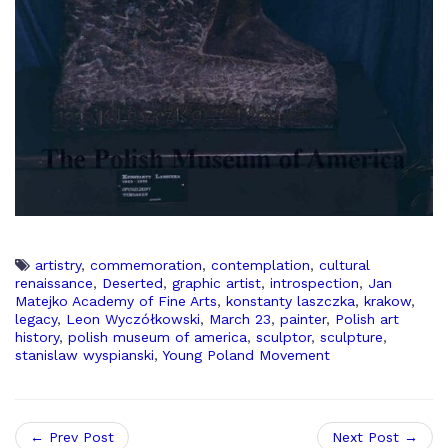
artistry
,
commemoration
,
contemplation
,
cultural
renaissance
,
Deserted
,
graphic artist
,
introspection
,
Jan
Matejko Academy of Fine Arts
,
konstanty laszczka
,
krakow
,
legacy
,
Leon Wyczółkowski
,
March 23
,
painter
,
Polish art
history
,
polish museum of america
,
sculptor
,
sculpture
,
stanislaw wyspianski
,
Young Poland Movement
← Prev Post
Next Post →