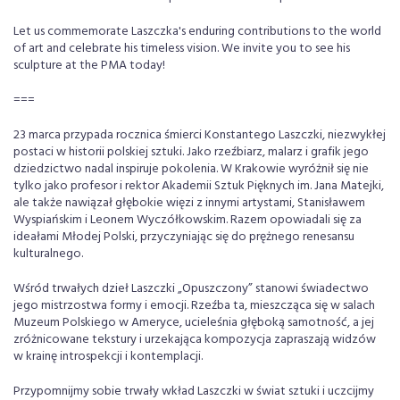
Let us commemorate Laszczka's enduring contributions to the world
of art and celebrate his timeless vision. We invite you to see his
sculpture at the PMA today!
===
23 marca przypada rocznica śmierci Konstantego Laszczki, niezwykłej
postaci w historii polskiej sztuki. Jako rzeźbiarz, malarz i grafik jego
dziedzictwo nadal inspiruje pokolenia. W Krakowie wyróżnił się nie
tylko jako profesor i rektor Akademii Sztuk Pięknych im. Jana Matejki,
ale także nawiązał głębokie więzi z innymi artystami, Stanisławem
Wyspiańskim i Leonem Wyczółkowskim. Razem opowiadali się za
ideałami Młodej Polski, przyczyniając się do prężnego renesansu
kulturalnego.
Wśród trwałych dzieł Laszczki „Opuszczony” stanowi świadectwo
jego mistrzostwa formy i emocji. Rzeźba ta, mieszcząca się w salach
Muzeum Polskiego w Ameryce, ucieleśnia głęboką samotność, a jej
zróżnicowane tekstury i urzekająca kompozycja zapraszają widzów
w krainę introspekcji i kontemplacji.
Przypomnijmy sobie trwały wkład Laszczki w świat sztuki i uczcijmy