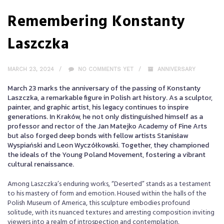
Remembering Konstanty
Laszczka
MARCH 23, 2024
NO COMMENTS YET
ANNIVERSARY
March 23 marks the anniversary of the passing of Konstanty
Laszczka, a remarkable figure in Polish art history. As a sculptor,
painter, and graphic artist, his legacy continues to inspire
generations. In Kraków, he not only distinguished himself as a
professor and rector of the Jan Matejko Academy of Fine Arts
but also forged deep bonds with fellow artists Stanisław
Wyspiański and Leon Wyczółkowski. Together, they championed
the ideals of the Young Poland Movement, fostering a vibrant
cultural renaissance.
Among Laszczka’s enduring works, “Deserted” stands as a testament
to his mastery of form and emotion. Housed within the halls of the
Polish Museum of America, this sculpture embodies profound
solitude, with its nuanced textures and arresting composition inviting
viewers into a realm of introspection and contemplation.