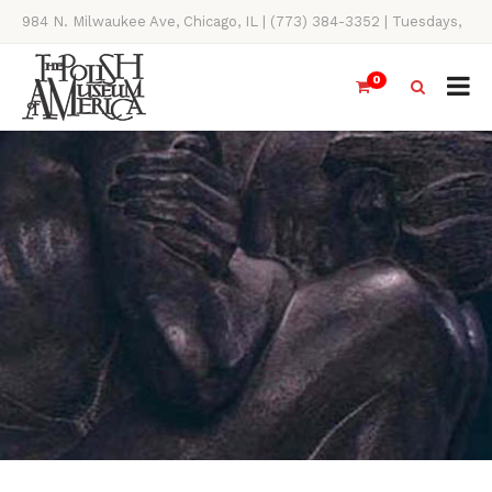
984 N. Milwaukee Ave, Chicago, IL | (773) 384-3352 | Tuesdays,
Thursdays, Saturdays, & Sundays, 11AM-4PM
0