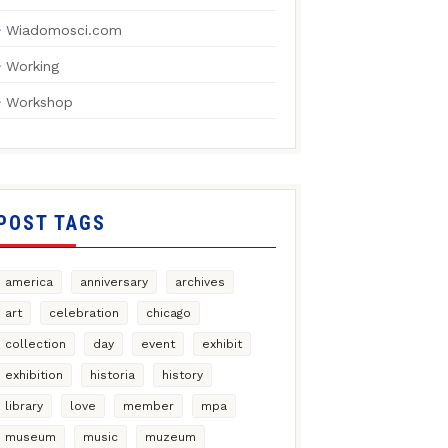
Wiadomosci.com
Working
Workshop
POST TAGS
america
anniversary
archives
art
celebration
chicago
collection
day
event
exhibit
exhibition
historia
history
library
love
member
mpa
museum
music
muzeum