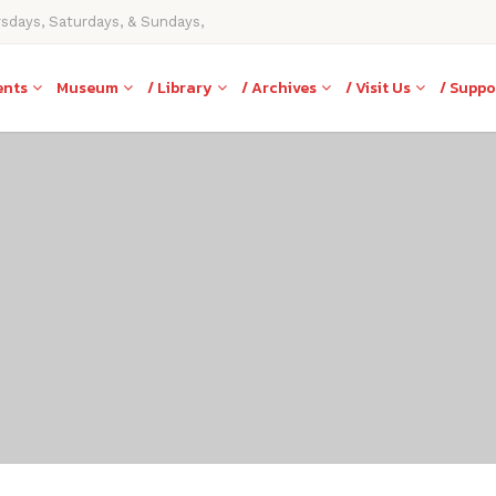
rsdays, Saturdays, & Sundays,
ents
Museum
/ Library
/ Archives
/ Visit Us
/ Suppo