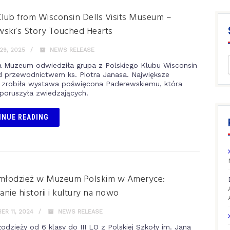
Club from Wisconsin Dells Visits Museum –
ski’s Story Touched Hearts
29, 2025
NEWS RELEASE
 Muzeum odwiedziła grupa z Polskiego Klubu Wisconsin
d przewodnictwem ks. Piotra Janasa. Największe
 zrobiła wystawa poświęcona Paderewskiemu, która
poruszyła zwiedzających.
INUE READING
 młodzież w Muzeum Polskim w Ameryce:
nie historii i kultury na nowo
R 11, 2024
NEWS RELEASE
odzieży od 6 klasy do III LO z Polskiej Szkoły im. Jana