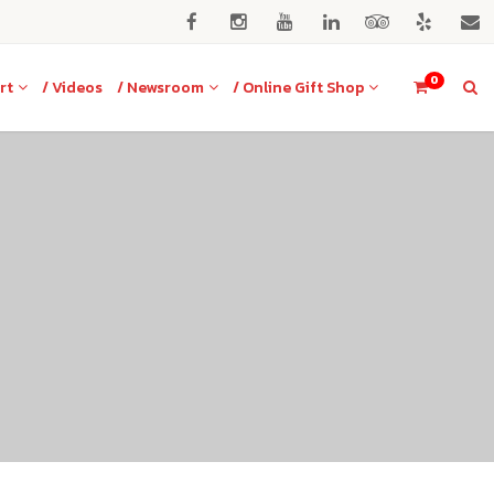
0
rt
/ Videos
/ Newsroom
/ Online Gift Shop