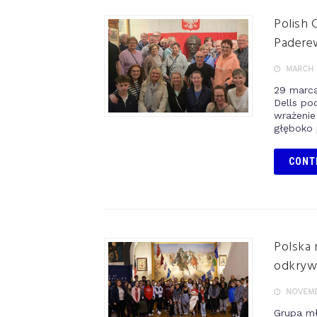
Polish 
Paderew
MARCH 
29 marca
Dells po
wrażenie
głęboko 
CONT
Polska
odkrywa
NOVEMBE
Grupa mł