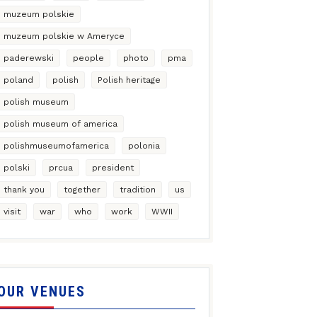
muzeum polskie
muzeum polskie w Ameryce
paderewski
people
photo
pma
poland
polish
Polish heritage
polish museum
polish museum of america
polishmuseumofamerica
polonia
polski
prcua
president
thank you
together
tradition
us
visit
war
who
work
WWII
OUR VENUES