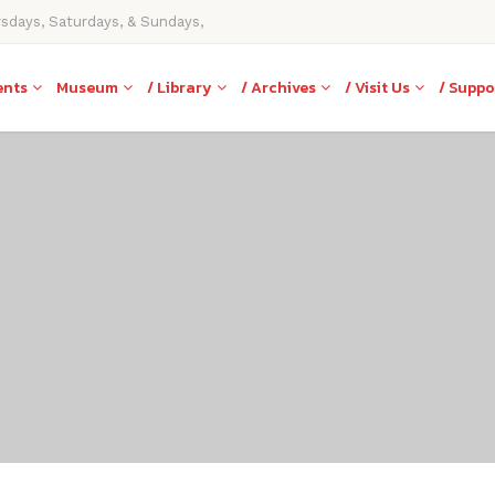
rsdays, Saturdays, & Sundays,
ents
Museum
/ Library
/ Archives
/ Visit Us
/ Suppo