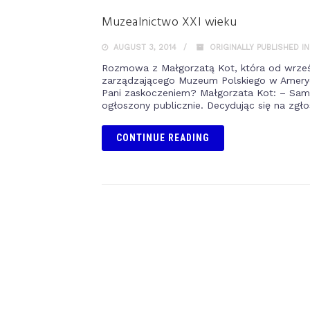
Muzealnictwo XXI wieku
AUGUST 3, 2014
ORIGINALLY PUBLISHED I
Rozmowa z Małgorzatą Kot, która od wrześn
zarządzającego Muzeum Polskiego w Amery
Pani zaskoczeniem? Małgorzata Kot: – Sama
ogłoszony publicznie. Decydując się na zgł
CONTINUE READING