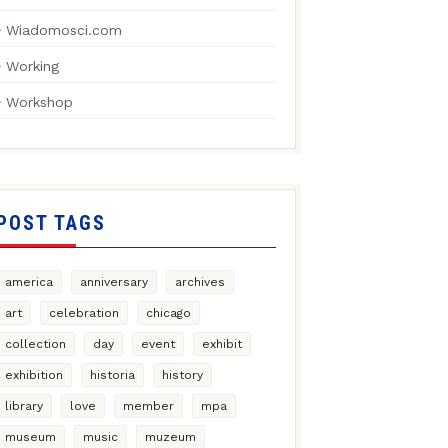
Wiadomosci.com
Working
Workshop
POST TAGS
america
anniversary
archives
art
celebration
chicago
collection
day
event
exhibit
exhibition
historia
history
library
love
member
mpa
museum
music
muzeum