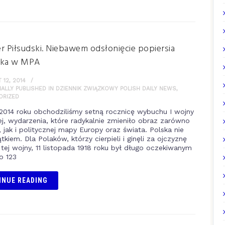
r Piłsudski. Niebawem odsłonięcie popiersia
łka w MPA
12, 2014
NALLY PUBLISHED IN DZIENNIK ZWIĄZKOWY POLISH DAILY NEWS
,
ORIZED
 2014 roku obchodziliśmy setną rocznicę wybuchu I wojny
j, wydarzenia, które radykalnie zmieniło obraz zarówno
, jak i politycznej mapy Europy oraz świata. Polska nie
tkiem. Dla Polaków, którzy cierpieli i ginęli za ojczyznę
tej wojny, 11 listopada 1918 roku był długo oczekiwanym
o 123
INUE READING