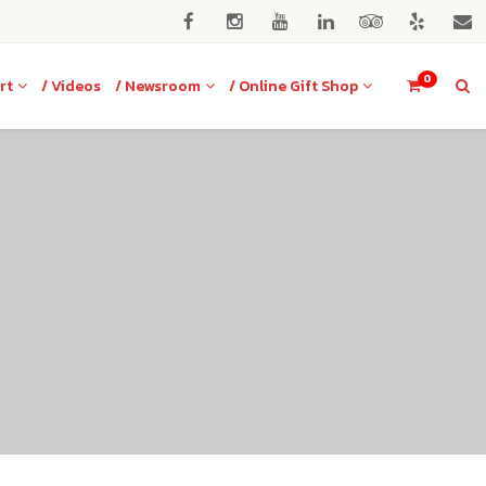
0
rt
/ Videos
/ Newsroom
/ Online Gift Shop