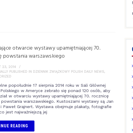
jące otwarcie wystawy upamiętniającej 70.
cę powstania warszawskiego
23, 2014
NALLY PUBLISHED IN DZIENNIK ZWIĄZKOWY POLISH DAILY NEWS
,
ORIZED
elne popołudnie 17 sierpnia 2014 roku w Sali Głównej
olskiego w Ameryce zebrało się ponad 120 osób, aby
ział w otwarciu wystawy upamiętniającej 70. rocznicę
 powstania warszawskiego. Kustoszami wystawy są Jan
 i Paweł Grajnert. Wystawa obejmuje plakaty, fotografie
co jest najważniejszą jej
INUE READING