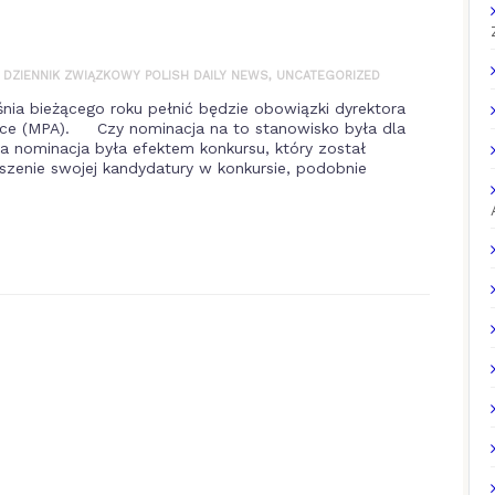
N DZIENNIK ZWIĄZKOWY POLISH DAILY NEWS
,
UNCATEGORIZED
ia bieżącego roku pełnić będzie obowiązki dyrektora
ce (MPA). Czy nominacja na to stanowisko była dla
 nominacja była efektem konkursu, który został
oszenie swojej kandydatury w konkursie, podobnie