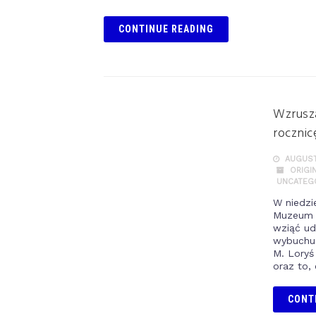
CONTINUE READING
Wzrusza
roczni
AUGUST 
ORIGI
UNCATEG
W niedzi
Muzeum P
wziąć ud
wybuchu
M. Loryś
oraz to, 
CONT