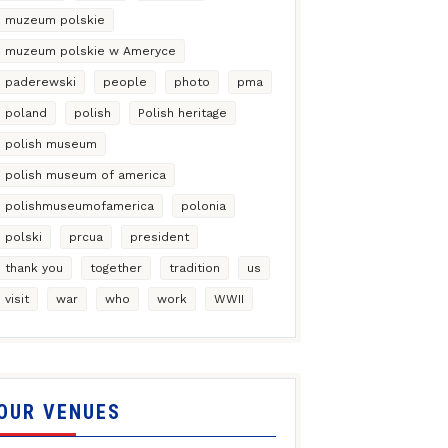
muzeum polskie
muzeum polskie w Ameryce
paderewski
people
photo
pma
poland
polish
Polish heritage
polish museum
polish museum of america
polishmuseumofamerica
polonia
polski
prcua
president
thank you
together
tradition
us
visit
war
who
work
WWII
OUR VENUES