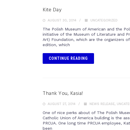
Kite Day
AUGUST 30, 2014
UNCATEGORIZED
The Polish Museum of American and the Poli
initiative of the Museum of Literature and P
Art) Foundation, which are the organizers of 
edition, which
CONTINUE READING
Thank You, Kasia!
AUGUST 27, 2014
NEWS RELEASE
,
UNCATE
One of nice perks about of The Polish Mus
Catholic Union of America building is the a
PRCUA. One long time PRCUA employee, Kathry
been