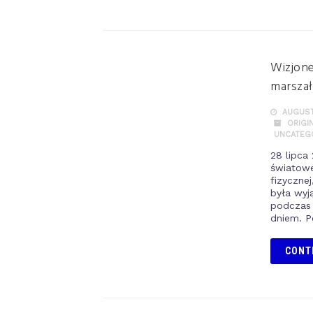
Wizjone
marsza
AUGUST 
ORIGI
UNCATEG
28 lipca
światowe
fizycznej
była wyją
podczas 
dniem. P
CONT