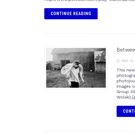
CONTINUE READING
Between
MAY 16,
This new 
photogra
photojour
images o
Group SE
Wolski).[
CONT