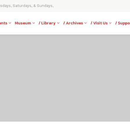
rsdays, Saturdays, & Sundays,
ents
Museum
/ Library
/ Archives
/ Visit Us
/ Suppo