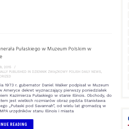
enerała Pułaskiego w Muzeum Polskim w
e
, 2015
NALLY PUBLISHED IN DZIENNIK ZWIĄZKOWY POLISH DAILY NEWS
,
ORIZED
ia 1973 r. gubernator Daniel Walker podpisał w Muzeum
w Ameryce dekret wyznaczający pierwszy poniedziałek
iem Kazimierza Pułaskiego w stanie Illinois. Obchody, do
tłem jest wielkich rozmiarów obraz pędzla Stanisława
ego „Pułaski pod Savannah”, od wielu lat gromadzą w
MPA urzędników stanu Illinois i miasta
INUE READING