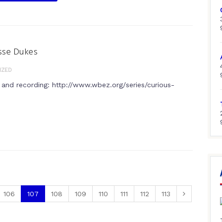
esse Dukes
IZED
le and recording: http://www.wbez.org/series/curious-
106
107
108
109
110
111
112
113