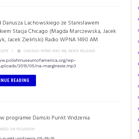
 Dariusza Lachowskiego ze Stanisławem
kiem Stacja Chicago (Magda Marczewska, Jacek
k, Jacek Zieliński) Radio WPNA 1490 AM
 2015
CHICAGO WPNA 1490 AM
,
NEWS RELEASE
www.polishmuseumofamerica.org/wp-
uploads/2015/05/na-marginesie.mp3
INUE READING
 w programie Damski Punkt Widzenia
AIRED ON POLVISION
i-punkt-widzenia-05-19-15