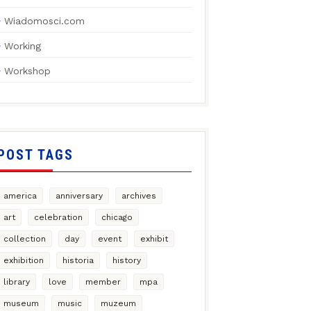
Wiadomosci.com
Working
Workshop
POST TAGS
america
anniversary
archives
art
celebration
chicago
collection
day
event
exhibit
exhibition
historia
history
library
love
member
mpa
museum
music
muzeum