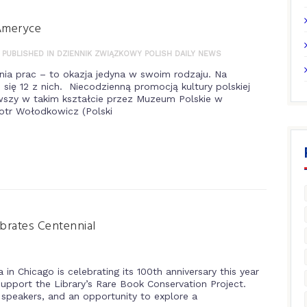
Ameryce
 PUBLISHED IN DZIENNIK ZWIĄZKOWY POLISH DAILY NEWS
zenia prac – to okazja jedyna w swoim rodzaju. Na
ę 12 z nich. Niecodzienną promocją kultury polskiej
wszy w takim kształcie przez Muzeum Polskie w
otr Wołodkowicz (Polski
brates Centennial
in Chicago is celebrating its 100th anniversary this year
 support the Library’s Rare Book Conservation Project.
 speakers, and an opportunity to explore a