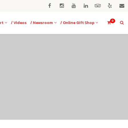
0
rt
/ Videos
/ Newsroom
/ Online Gift Shop