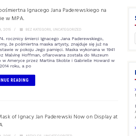
pośmiertna Ignacego Jana Paderewskiego na
ie w MPA.
, 2015
BEZ KATEGORII
,
UNCATEGORIZED
 74. rocznicy śmierci Ignacego Jana Paderewskiego,
emy, że pośmiertna maska artysty, znajduje się już na
ystawie w pokoju Jego pamięci. Maska wykonana w 1941
ez Malvinę Hoffman, ofiarowana została do Muzeum
o w Ameryce przez Martina Skoble i Gabrielle Howard w
 2014 roku, a po
INUE READING
ask of Ignacy Jan Paderewski Now on Display at
A