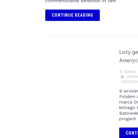
commemorative exhibition of rare
CONTINUE READING
Listy g
Ameryc
MARCH 9
ORIGI
UNCATEG
9 wrześn
Polskim 
marca Dn
którego 
Batowski
progach 
CONT