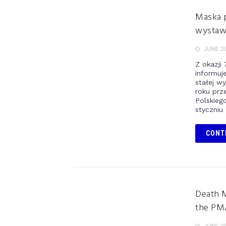
Maska 
wystaw
JUNE 29
Z okazji
informuj
stałej w
roku prz
Polskieg
styczniu
CONT
Death M
the PM