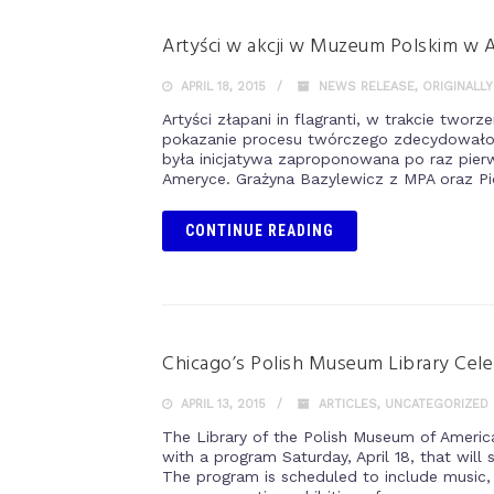
Artyści w akcji w Muzeum Polskim w 
APRIL 18, 2015
NEWS RELEASE
,
ORIGINALLY
Artyści złapani in flagranti, w trakcie twor
pokazanie procesu twórczego zdecydowało si
była inicjatywa zaproponowana po raz pier
Ameryce. Grażyna Bazylewicz z MPA oraz Pi
CONTINUE READING
Chicago’s Polish Museum Library Cele
APRIL 13, 2015
ARTICLES
,
UNCATEGORIZED
The Library of the Polish Museum of America 
with a program Saturday, April 18, that will
The program is scheduled to include music,