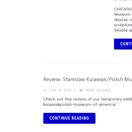
JUNE 29
CHICAGO 
Museum o
display 
sculptur
Skoble a
CONT
Review: Stanislaw Kulawiak/Polish M
JUNE 14, 2015
NEWS RELEASE
Check out this review of our temporary exhi
kulawiakpolish-museum-of-america/
CONTINUE READING