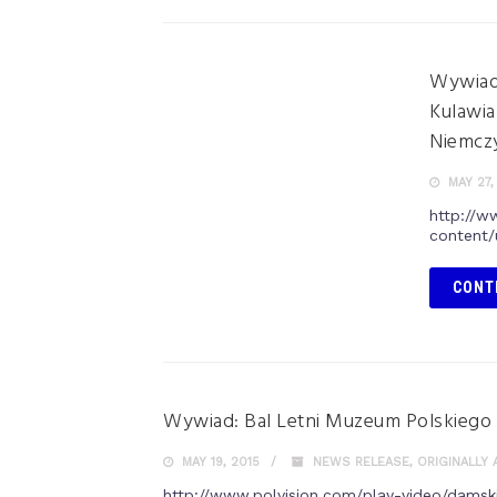
Wywiad
Kulawia
Niemczy
MAY 27,
http://
content/
CONT
Wywiad: Bal Letni Muzeum Polskiego
MAY 19, 2015
NEWS RELEASE
,
ORIGINALLY 
http://www.polvision.com/play-video/damsk