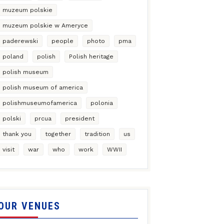
muzeum polskie
muzeum polskie w Ameryce
paderewski
people
photo
pma
poland
polish
Polish heritage
polish museum
polish museum of america
polishmuseumofamerica
polonia
polski
prcua
president
thank you
together
tradition
us
visit
war
who
work
WWII
OUR VENUES