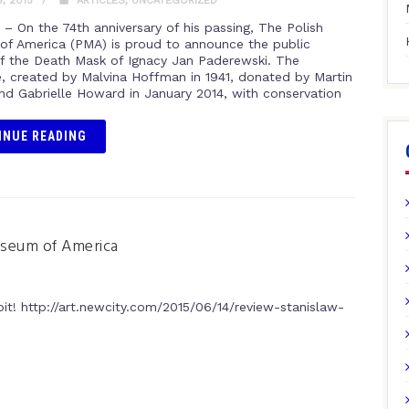
, 2015
ARTICLES
,
UNCATEGORIZED
– On the 74th anniversary of his passing, The Polish
f America (PMA) is proud to announce the public
of the Death Mask of Ignacy Jan Paderewski. The
e, created by Malvina Hoffman in 1941, donated by Martin
nd Gabrielle Howard in January 2014, with conservation
INUE READING
useum of America
bit! http://art.newcity.com/2015/06/14/review-stanislaw-