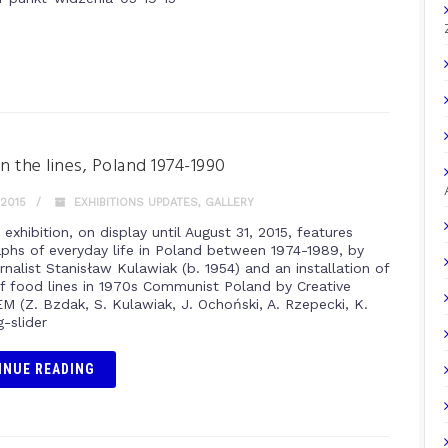
 the lines, Poland 1974-1990
 2015
EXHIBITIONS UPDATES
,
GALLERY
exhibition, on display until August 31, 2015, features
phs of everyday life in Poland between 1974-1989, by
nalist Stanisław Kulawiak (b. 1954) and an installation of
f food lines in 1970s Communist Poland by Creative
M (Z. Bzdak, S. Kulawiak, J. Ochoński, A. Rzepecki, K.
g-slider
INUE READING