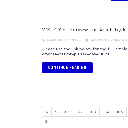
WBEZ 91.5 Interview and Article by J
FEBRUARY 27, 2015
ARTICLES
,
UNCATEGOR
Please use the link below for the full artic
city/rise-casimir-pulaski-day-111624
CONTINUE READING
101
102
103
104
105