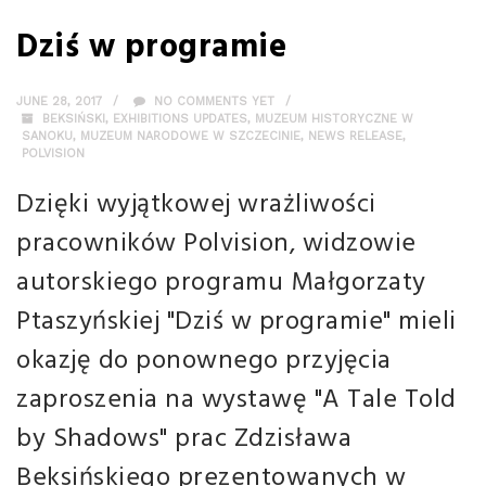
Dziś w programie
JUNE 28, 2017
NO COMMENTS YET
BEKSIŃSKI
,
EXHIBITIONS UPDATES
,
MUZEUM HISTORYCZNE W
SANOKU
,
MUZEUM NARODOWE W SZCZECINIE
,
NEWS RELEASE
,
POLVISION
Dzięki wyjątkowej wrażliwości
pracowników Polvision, widzowie
autorskiego programu Małgorzaty
Ptaszyńskiej "Dziś w programie" mieli
okazję do ponownego przyjęcia
zaproszenia na wystawę "A Tale Told
by Shadows" prac Zdzisława
Beksińskiego prezentowanych w