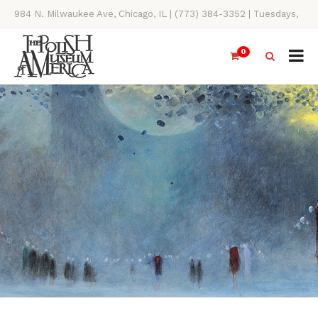
984 N. Milwaukee Ave, Chicago, IL | (773) 384-3352 | Tuesdays,
Thursdays, Saturdays, & Sundays, 11AM-4PM
0