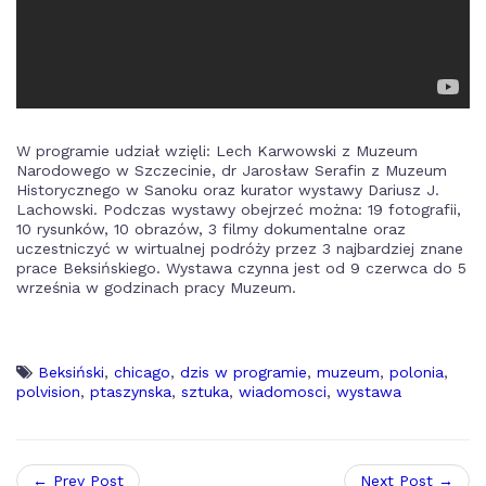
W programie udział wzięli: Lech Karwowski z Muzeum
Narodowego w Szczecinie, dr Jarosław Serafin z Muzeum
Historycznego w Sanoku oraz kurator wystawy Dariusz J.
Lachowski. Podczas wystawy obejrzeć można: 19 fotografii,
10 rysunków, 10 obrazów, 3 filmy dokumentalne oraz
uczestniczyć w wirtualnej podróży przez 3 najbardziej znane
prace Beksińskiego. Wystawa czynna jest od 9 czerwca do 5
września w godzinach pracy Muzeum.
Beksiński
,
chicago
,
dzis w programie
,
muzeum
,
polonia
,
polvision
,
ptaszynska
,
sztuka
,
wiadomosci
,
wystawa
← Prev Post
Next Post →