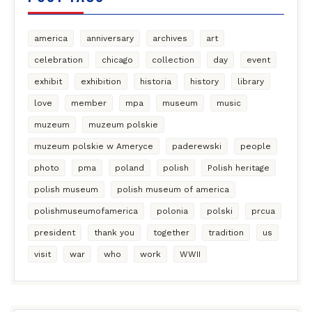
america
anniversary
archives
art
celebration
chicago
collection
day
event
exhibit
exhibition
historia
history
library
love
member
mpa
museum
music
muzeum
muzeum polskie
muzeum polskie w Ameryce
paderewski
people
photo
pma
poland
polish
Polish heritage
polish museum
polish museum of america
polishmuseumofamerica
polonia
polski
prcua
president
thank you
together
tradition
us
visit
war
who
work
WWII