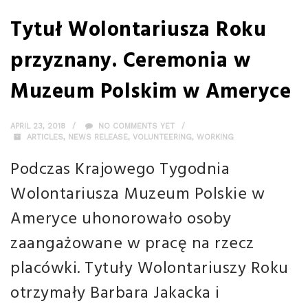
Tytuł Wolontariusza Roku
przyznany. Ceremonia w
Muzeum Polskim w Ameryce
APRIL 23, 2018
NO COMMENTS YET
ARTICLES
,
NEWS RELEASE
,
VOLUNTEERING
,
WORKING
Podczas Krajowego Tygodnia
Wolontariusza Muzeum Polskie w
Ameryce
uhonorowało osoby
zaangażowane w pracę na rzecz
placówki. Tytuły Wolontariuszy Roku
otrzymały Barbara Jakacka i