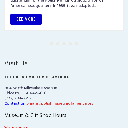
auditorium for the Polish Roman Catholic Union of
America headquarters. In 1939, it was adapted…
SEE MORE
Visit Us
THE POLISH MUSEUM OF AMERICA
984 North Milwaukee Avenue
Chicago, IL 60642-4101
(773) 384-3352
Contact us:
pma[at]polishmuseumofamerica.org
Museum & Gift Shop Hours
We are open: