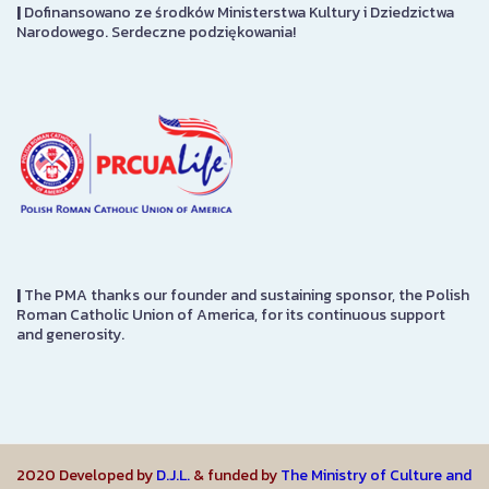
|
Dofinansowano ze środków Ministerstwa Kultury i Dziedzictwa
Narodowego. Serdeczne podziękowania!
|
The PMA thanks our founder and sustaining sponsor, the Polish
Roman Catholic Union of America, for its continuous support
and generosity.
2020 Developed by
D.J.L.
& funded by
The Ministry of Culture and