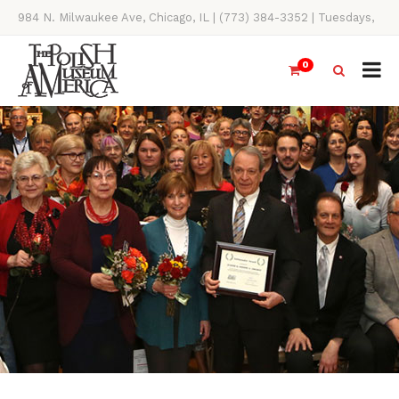
984 N. Milwaukee Ave, Chicago, IL | (773) 384-3352 | Tuesdays,
Thursdays, Saturdays, & Sundays, 11AM-4PM
0