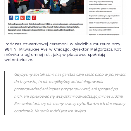
Podczas czwartkowej ceremonii w siedzibie muzeum przy
984 N. Milwaukee Ave w Chicago, dyrektor Małgorzata Kot
mówiła o ogromnej roli, jaką w placówce spełniają
wolontariusze.
Gdybyśmy zostali sami, nas garstka czyli sześć osób w porywach
do trzynastu, to nie moglibyśmy ani katalogowania
przeprowadzać ani imprez przygotowywać, ani sprzątać po
nich, ani opiekować się wszystkimi odwiedzającymi nas ludźmi.
Bez wolontariuszy nie mamy szansy bytu. Bardzo ich doceniamy
codziennie. Natomiast dziś jest ich święto.