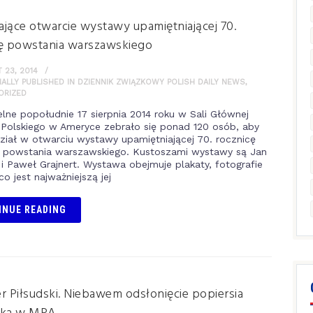
jące otwarcie wystawy upamiętniającej 70.
cę powstania warszawskiego
23, 2014
NALLY PUBLISHED IN DZIENNIK ZWIĄZKOWY POLISH DAILY NEWS
,
ORIZED
elne popołudnie 17 sierpnia 2014 roku w Sali Głównej
olskiego w Ameryce zebrało się ponad 120 osób, aby
ział w otwarciu wystawy upamiętniającej 70. rocznicę
 powstania warszawskiego. Kustoszami wystawy są Jan
 i Paweł Grajnert. Wystawa obejmuje plakaty, fotografie
co jest najważniejszą jej
INUE READING
r Piłsudski. Niebawem odsłonięcie popiersia