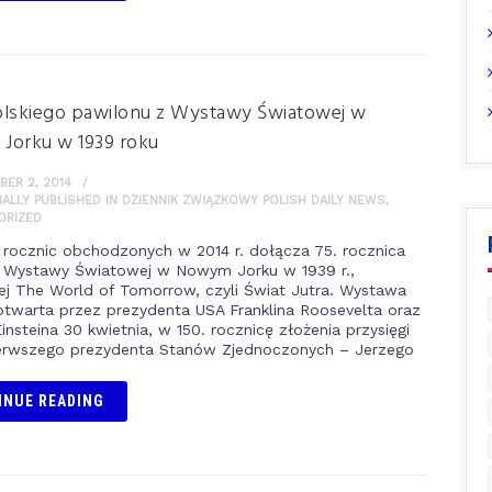
olskiego pawilonu z Wystawy Światowej w
Jorku w 1939 roku
ER 2, 2014
NALLY PUBLISHED IN DZIENNIK ZWIĄZKOWY POLISH DAILY NEWS
,
ORIZED
 rocznic obchodzonych w 2014 r. dołącza 75. rocznica
 Wystawy Światowej w Nowym Jorku w 1939 r.,
j The World of Tomorrow, czyli Świat Jutra. Wystawa
otwarta przez prezydenta USA Franklina Roosevelta oraz
insteina 30 kwietnia, w 150. rocznicę złożenia przysięgi
erwszego prezydenta Stanów Zjednoczonych – Jerzego
INUE READING