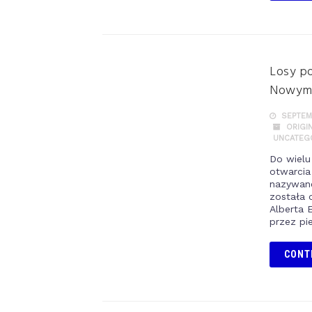
Losy p
Nowym 
SEPTEMB
ORIGI
UNCATEG
Do wielu
otwarcia
nazywane
została 
Alberta E
przez pi
CONT