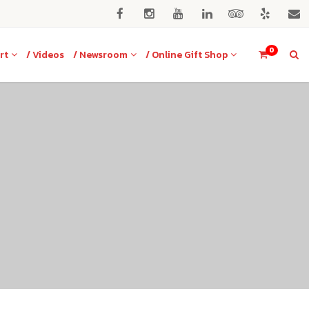
0
rt
/ Videos
/ Newsroom
/ Online Gift Shop