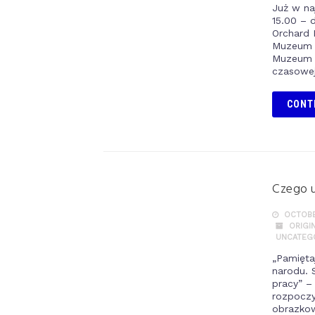
Już w naj
15.00 – 
Orchard 
Muzeum A
Muzeum 
czasowej
CONT
Czego u
OCTOBER
ORIGI
UNCATEG
„Pamięta
narodu. 
pracy” –
rozpoczy
obrazkow