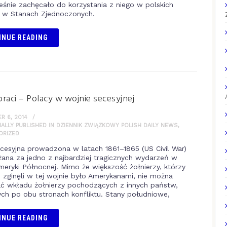
śnie zachęcało do korzystania z niego w polskich
 w Stanach Zjednoczonych.
INUE READING
raci – Polacy w wojnie secesyjnej
 6, 2014
NALLY PUBLISHED IN DZIENNIK ZWIĄZKOWY POLISH DAILY NEWS
,
ORIZED
cesyjna prowadzona w latach 1861–1865 (US Civil War)
żana za jedno z najbardziej tragicznych wydarzeń w
Ameryki Północnej. Mimo że większość żołnierzy, którzy
 i zginęli w tej wojnie było Amerykanami, nie można
ć wkładu żołnierzy pochodzących z innych państw,
ch po obu stronach konfliktu. Stany południowe,
INUE READING