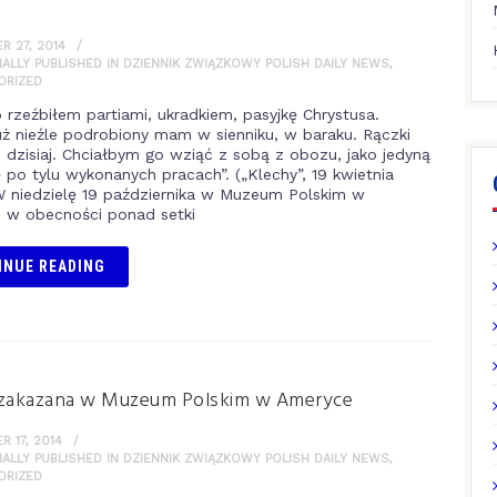
 27, 2014
NALLY PUBLISHED IN DZIENNIK ZWIĄZKOWY POLISH DAILY NEWS
,
ORIZED
o rzeźbiłem partiami, ukradkiem, pasyjkę Chrystusa.
uż nieźle podrobiony mam w sienniku, w baraku. Rączki
 dzisiaj. Chciałbym go wziąć z sobą z obozu, jako jedyną
 po tylu wykonanych pracach”. („Klechy”, 19 kwietnia
 W niedzielę 19 października w Muzeum Polskim w
 w obecności ponad setki
INUE READING
 zakazana w Muzeum Polskim w Ameryce
 17, 2014
NALLY PUBLISHED IN DZIENNIK ZWIĄZKOWY POLISH DAILY NEWS
,
ORIZED