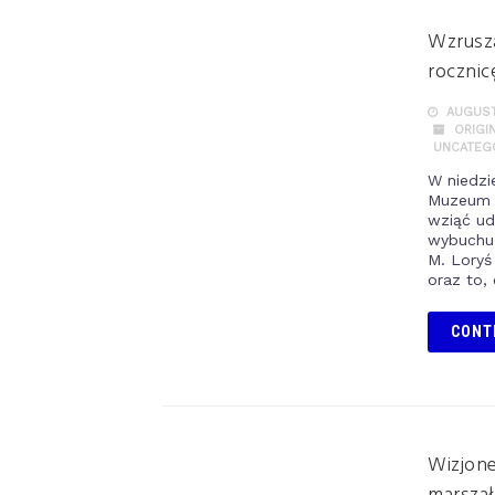
Wzrusza
roczni
AUGUST 
ORIGI
UNCATEG
W niedzi
Muzeum P
wziąć ud
wybuchu
M. Loryś
oraz to, 
CONT
Wizjone