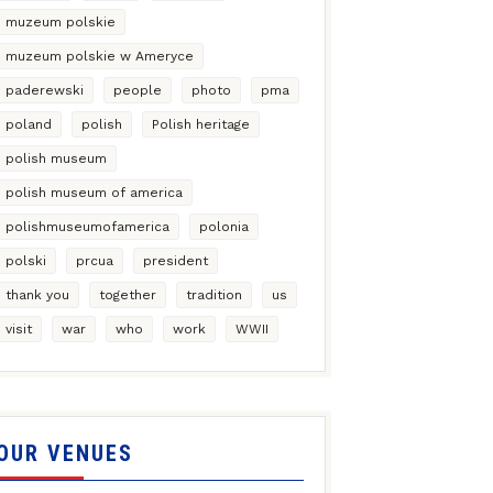
muzeum polskie
muzeum polskie w Ameryce
paderewski
people
photo
pma
poland
polish
Polish heritage
polish museum
polish museum of america
polishmuseumofamerica
polonia
polski
prcua
president
thank you
together
tradition
us
visit
war
who
work
WWII
OUR VENUES