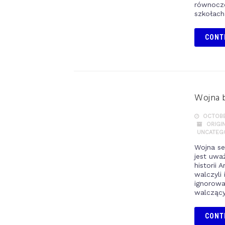
równocze
szkołach
CONT
Wojna b
OCTOBER
ORIGI
UNCATEG
Wojna se
jest uwa
historii 
walczyli
ignorowa
walczący
CONT