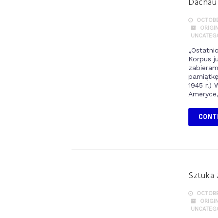
Dachau
OCTOBER
ORIGI
UNCATEG
„Ostatni
Korpus j
zabieram
pamiątkę
1945 r.)
Ameryce,
CONT
Sztuka
OCTOBER
ORIGI
UNCATEG