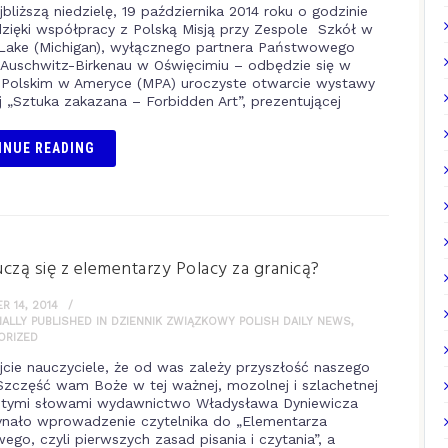
bliższą niedzielę, 19 października 2014 roku o godzinie
dzięki współpracy z Polską Misją przy Zespole Szkół w
Lake (Michigan), wyłącznego partnera Państwowego
uschwitz-Birkenau w Oświęcimiu – odbędzie się w
Polskim w Ameryce (MPA) uroczyste otwarcie wystawy
 „Sztuka zakazana – Forbidden Art”, prezentującej
INUE READING
czą się z elementarzy Polacy za granicą?
 14, 2014
NALLY PUBLISHED IN DZIENNIK ZWIĄZKOWY POLISH DAILY NEWS
,
ORIZED
jcie nauczyciele, że od was zależy przyszłość naszego
Szczęść wam Boże w tej ważnej, mozolnej i szlachetnej
 tymi słowami wydawnictwo Władysława Dyniewicza
nało wprowadzenie czytelnika do „Elementarza
ego, czyli pierwszych zasad pisania i czytania”, a