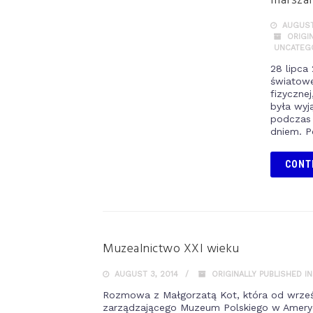
marsza
AUGUST 
ORIGI
UNCATEG
28 lipca
światowe
fizycznej
była wyją
podczas 
dniem. P
CONT
Muzealnictwo XXI wieku
AUGUST 3, 2014
ORIGINALLY PUBLISHED I
Rozmowa z Małgorzatą Kot, która od wrześn
zarządzającego Muzeum Polskiego w Amery