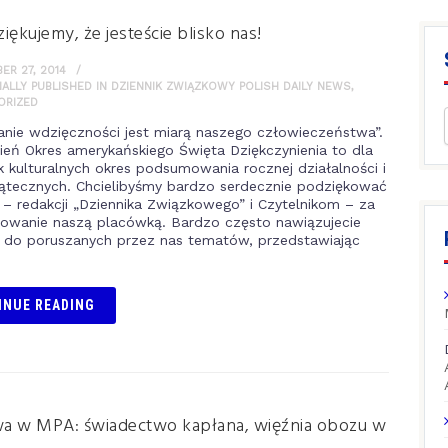
iękujemy, że jesteście blisko nas!
R 27, 2014
NALLY PUBLISHED IN DZIENNIK ZWIĄZKOWY POLISH DAILY NEWS
,
ORIZED
nie wdzięczności jest miarą naszego człowieczeństwa”.
ień Okres amerykańskiego Święta Dziękczynienia to dla
 kulturalnych okres podsumowania rocznej działalności i
iątecznych. Chcielibyśmy bardzo serdecznie podziękować
– redakcji „Dziennika Związkowego” i Czytelnikom – za
sowanie naszą placówką. Bardzo często nawiązujecie
do poruszanych przez nas tematów, przedstawiając
INUE READING
a w MPA: świadectwo kapłana, więźnia obozu w