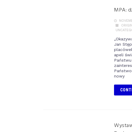
MPA: dz
NOVEMBE
ORIGI
UNCATEG
„Okazywa
Jan Stęp
placówek
apeli św
Państwu 
zaintere
Państwo 
nowy
CONT
Wystaw