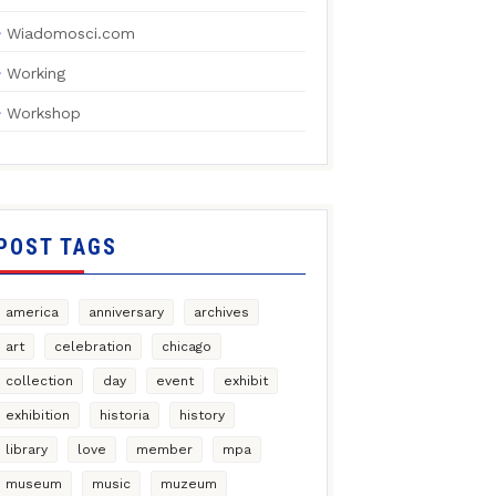
Wiadomosci.com
Working
Workshop
POST TAGS
america
anniversary
archives
art
celebration
chicago
collection
day
event
exhibit
exhibition
historia
history
library
love
member
mpa
museum
music
muzeum