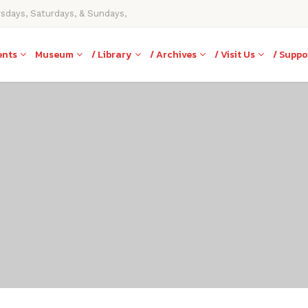
rsdays, Saturdays, & Sundays,
ents
Museum
/ Library
/ Archives
/ Visit Us
/ Suppo