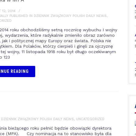
łka w MPA
12, 2014
NALLY PUBLISHED IN DZIENNIK ZWIĄZKOWY POLISH DAILY NEWS
,
ORIZED
 2014 roku obchodziliśmy setną rocznicę wybuchu I wojny
j, wydarzenia, które radykalnie zmieniło obraz zarówno
, jak i politycznej mapy Europy oraz świata. Polska nie
tkiem. Dla Polaków, którzy cierpieli i ginęli za ojczyznę
tej wojny, 11 listopada 1918 roku był długo oczekiwanym
o 123
INUE READING
N DZIENNIK ZWIĄZKOWY POLISH DAILY NEWS
,
UNCATEGORIZED
ia bieżącego roku pełnić będzie obowiązki dyrektora
ce (MPA). Czy nominacja na to stanowisko była dla